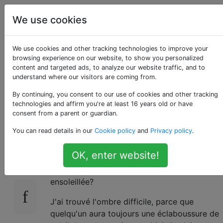
La
Étiquettes
We use cookies
Account
photographie
We use cookies and other tracking technologies to improve your
Photos de groupe par
browsing experience on our website, to show you personalized
content and targeted ads, to analyze our website traffic, and to
understand where our visitors are coming from.
une belle journée
By continuing, you consent to our use of cookies and other tracking
ensoleillée?
technologies and affirm you're at least 16 years old or have
consent from a parent or guardian.
You can read details in our
Cookie policy
and
Privacy policy
.
Quelles sont les techniques pour obtenir de
10
OK, enter website!
bonnes photos de groupe (3-8 personnes,
par exemple) par une belle journée
ensoleillée?
J'ai trouvé l'ombre difficile, parce que
quelqu'un aura toujours une éclaboussure de