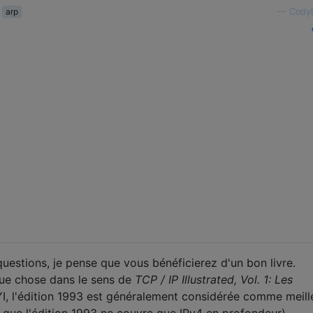
arp
—
CodyB
uestions, je pense que vous bénéficierez d'un bon livre.
que chose dans le sens de
TCP / IP Illustrated, Vol. 1: Les
I, l'édition 1993 est généralement considérée comme meill
n que l'édition 1993 ne couvre que IPv4 en profondeur).