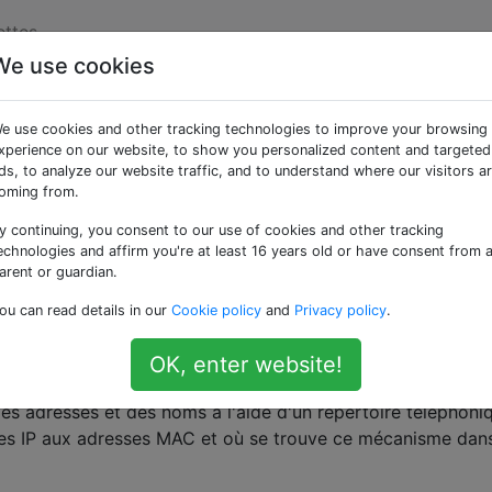
ettes
We use cookies
sses IP sont-elles
e use cookies and other tracking technologies to improve your browsing
resses MAC?
xperience on our website, to show you personalized content and targeted
ds, to analyze our website traffic, and to understand where our visitors a
oming from.
y continuing, you consent to our use of cookies and other tracking
e les adresses MAC et IP, et pourquoi nous avons besoin des 
echnologies and affirm you're at least 16 years old or have consent from 
arent or guardian.
 sont des ID uniques physiques non modifiables pour chaq
ou can read details in our
Cookie policy
and
Privacy policy
.
ses IP sont attribuées, modifiables et virtuelles. Pour analo
s personnes qui ont des noms permanents et les adresses
OK, enter website!
t.
es adresses et des noms à l'aide d'un répertoire téléphoni
ses IP aux adresses MAC et où se trouve ce mécanisme dans