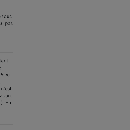
e tous
), pas
tant
6.
IPsec
.
 n'est
façon.
). En