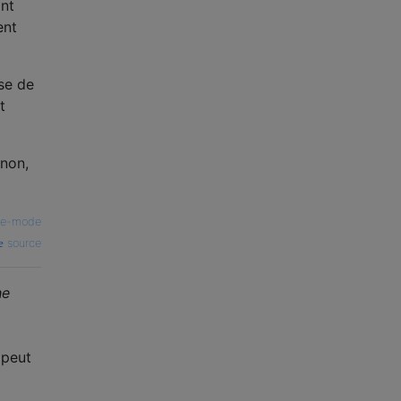
ont
ent
se de
t
 non,
re-mode
source
he
 peut