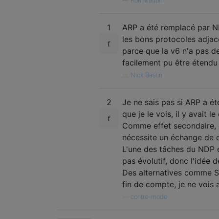
—
Ron Maupin
1
ARP a été remplacé par ND
les bons protocoles adjace
parce que la v6 n'a pas de
facilement pu être étendu
—
Nick Bastin
2
Je ne sais pas si ARP a ét
que je le vois, il y avait 
Comme effet secondaire, 
nécessite un échange de c
L'une des tâches du NDP e
pas évolutif, donc l'idée
Des alternatives comme Se
fin de compte, je ne vois
—
contre-mode