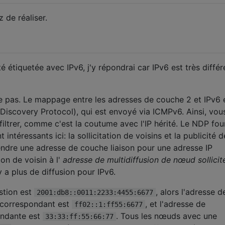
 de réaliser.
é étiquetée avec IPv6, j'y répondrai car IPv6 est très différ
 pas. Le mappage entre les adresses de couche 2 et IPv6 
Discovery Protocol), qui est envoyé via ICMPv6. Ainsi, vo
iltrer, comme c'est la coutume avec l'IP hérité. Le NDP fou
ntéressants ici: la sollicitation de voisins et la publicité d
ndre une adresse de couche liaison pour une adresse IP
ion de voisin à l'
adresse de multidiffusion de nœud sollicité
'y a plus de diffusion pour IPv6.
stion est
, alors l'adresse d
2001:db8::0011:2233:4455:6677
é correspondant est
, et l'adresse de
ff02::1:ff55:6677
ondante est
. Tous les nœuds avec une
33:33:ff:55:66:77