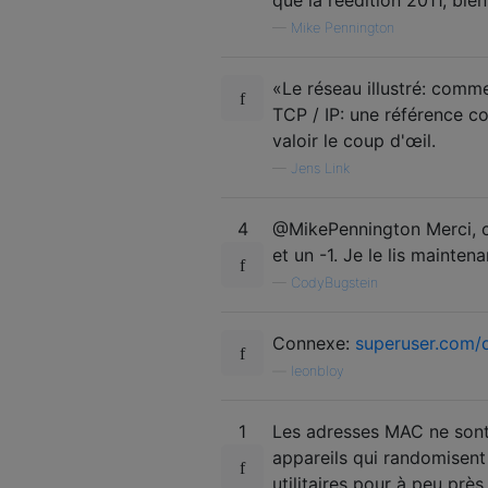
—
Mike Pennington
«Le réseau illustré: comm
TCP / IP: une référence co
valoir le coup d'œil.
—
Jens Link
4
@MikePennington Merci, c'
et un -1. Je le lis mainten
—
CodyBugstein
Connexe:
superuser.com/
—
leonbloy
1
Les adresses MAC ne sont, 
appareils qui randomisent
utilitaires pour à peu pr