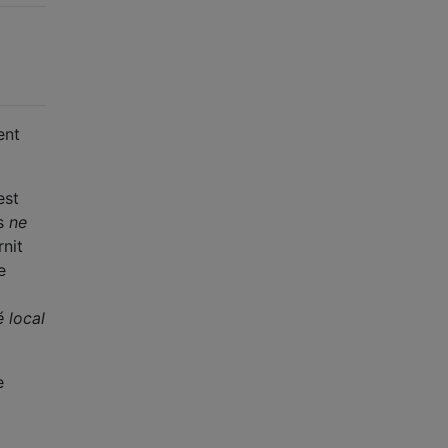
ent
est
us
ne
rnit
e
 local
e