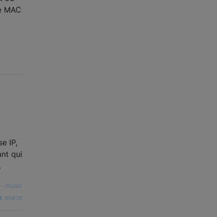
le MAC
e IP,
nt qui
.
—
mulaz
source