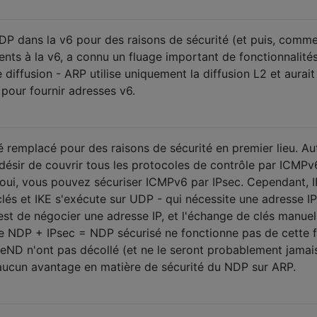
P dans la v6 pour des raisons de sécurité (et puis, comm
nts à la v6, a connu un fluage important de fonctionnalités
 diffusion - ARP utilise uniquement la diffusion L2 et aurait
 pour fournir adresses v6.
é remplacé pour des raisons de sécurité en premier lieu. Au
le désir de couvrir tous les protocoles de contrôle par ICMPv
oui, vous pouvez sécuriser ICMPv6 par IPsec. Cependant, 
lés et IKE s'exécute sur UDP - qui nécessite une adresse IP
st de négocier une adresse IP, et l'échange de clés manuel
 de NDP + IPsec = NDP sécurisé ne fonctionne pas de cette 
ND n'ont pas décollé (et ne le seront probablement jamais
 aucun avantage en matière de sécurité du NDP sur ARP.