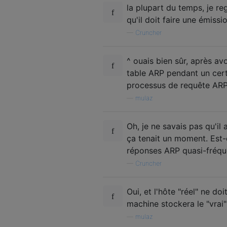
la plupart du temps, je reg
qu'il doit faire une émissi
—
Cruncher
^ ouais bien sûr, après av
table ARP pendant un cert
processus de requête ARP
—
mulaz
Oh, je ne savais pas qu'il
ça tenait un moment. Est-
réponses ARP quasi-fréq
—
Cruncher
Oui, et l'hôte "réel" ne d
machine stockera le "vrai
—
mulaz