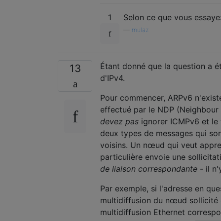
1
Selon ce que vous essayez
—
mulaz
Étant donné que la question a ét
13
d'IPv4.
Pour commencer, ARPv6 n'existe
effectué par le NDP (Neighbour 
devez pas
ignorer ICMPv6 et le f
deux types de messages qui sont i
voisins. Un nœud qui veut appre
particulière envoie une sollicitat
de liaison correspondante
- il n
Par exemple, si l'adresse en que
multidiffusion du nœud sollicit
multidiffusion Ethernet corresp