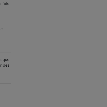
e fois
ne
is que
er des