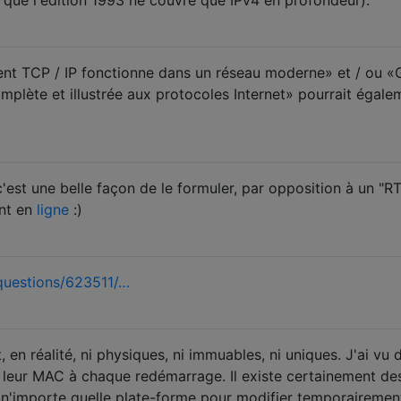
ent TCP / IP fonctionne dans un réseau moderne» et / ou «
mplète et illustrée aux protocoles Internet» pourrait égale
est une belle façon de le formuler, par opposition à un "R
ant en
ligne
:)
questions/623511/…
en réalité, ni physiques, ni immuables, ni uniques. J'ai vu 
 leur MAC à chaque redémarrage. Il existe certainement de
ès n'importe quelle plate-forme pour modifier temporairemen