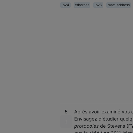
ipv4
ethernet
ipv6
mac-address
5
Après avoir examiné vos q
Envisagez d'étudier quel
protocoles
de Stevens (FY
que la réédition 2011, bie