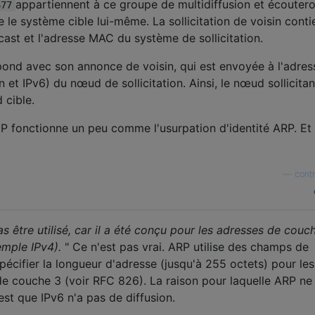
appartiennent à ce groupe de multidiffusion et écouter
677
 le système cible lui-même. La sollicitation de voisin conti
ast et l'adresse MAC du système de sollicitation.
épond avec son annonce de voisin, qui est envoyée à l'adres
 et IPv6) du nœud de sollicitation. Ainsi, le nœud sollicitan
cible.
NDP fonctionne un peu comme l'usurpation d'identité ARP. Et
—
cont
 être utilisé, car il a été conçu pour les adresses de couc
emple IPv4).
" Ce n'est pas vrai. ARP utilise des champs de
écifier la longueur d'adresse (jusqu'à 255 octets) pour les
e couche 3 (voir RFC 826). La raison pour laquelle ARP ne
est que IPv6 n'a pas de diffusion.