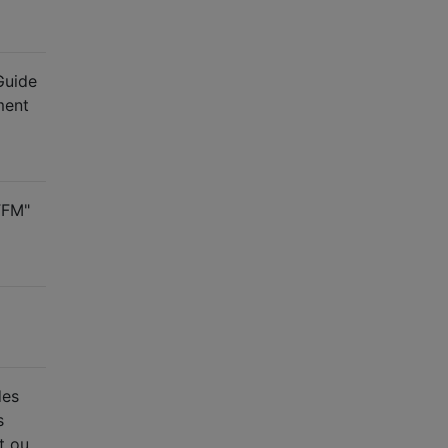
Guide
ment
TFM"
des
s
t ou