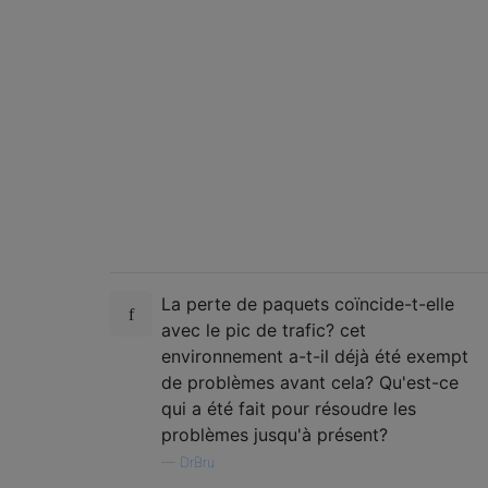
        0 input errors, 0 CRC, 0 frame, 0 o
        0 output errors, 0 collisions, 0 in
Interface TenGigabitEthernet0/8 "Inside", i
        0 input errors, 0 CRC, 0 frame, 0 o
        0 output errors, 0 collisions, 0 in
Interface TenGigabitEthernet0/9 "DMZ", is u
        0 input errors, 0 CRC, 0 frame, 0 o
        0 output errors, 0 collisions, 0 in
La perte de paquets coïncide-t-elle
avec le pic de trafic? cet
environnement a-t-il déjà été exempt
de problèmes avant cela? Qu'est-ce
qui a été fait pour résoudre les
problèmes jusqu'à présent?
—
DrBru