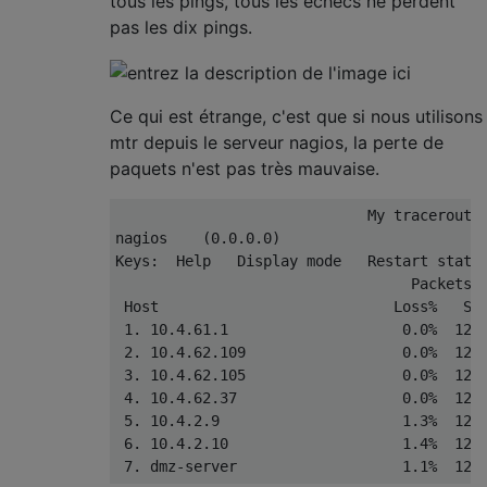
tous les pings, tous les échecs ne perdent
pas les dix pings.
Ce qui est étrange, c'est que si nous utilisons
mtr depuis le serveur nagios, la perte de
paquets n'est pas très mauvaise.
                             My traceroute 
nagios    (0.0.0.0)                        
Keys:  Help   Display mode   Restart statis
                                  Packets  
 Host                           Loss%   Snt
 1. 10.4.61.1                    0.0%  1246
 2. 10.4.62.109                  0.0%  1246
 3. 10.4.62.105                  0.0%  1246
 4. 10.4.62.37                   0.0%  1246
 5. 10.4.2.9                     1.3%  1246
 6. 10.4.2.10                    1.4%  1246