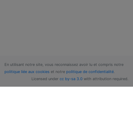
En utilisant notre site, vous reconnaissez avoir lu et compris notre
politique liée aux cookies
et notre
politique de confidentialité
.
Licensed under
cc by-sa 3.0
with attribution required.