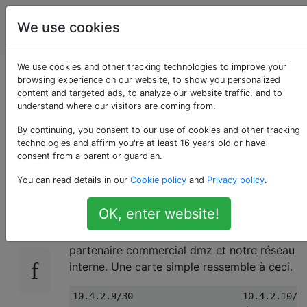
Ingénierie
Étiquettes
We use cookies
Account
de réseau
We use cookies and other tracking technologies to improve your
Trouver la perte
browsing experience on our website, to show you personalized
content and targeted ads, to analyze our website traffic, and to
understand where our visitors are coming from.
transparente de
By continuing, you consent to our use of cookies and other tracking
paquets de pare-feu
technologies and affirm you're at least 16 years old or have
consent from a parent or guardian.
You can read details in our
Cookie policy
and
Privacy policy
.
Nous utilisons Cisco ASA 5585 en mode
19
OK, enter website!
transparent layer2. La configuration est
seulement deux liaisons 10GE entre notre
partenaire commercial dmz et notre réseau
interne. Une carte simple ressemble à ceci.
10.4.2.9/30                    10.4.2.10/30