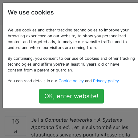
Ingénierie
Étiquettes
We use cookies
Account
de réseau
We use cookies and other tracking technologies to improve your
Vitesse de la lumière
browsing experience on our website, to show you personalized
content and targeted ads, to analyze our website traffic, and to
understand where our visitors are coming from.
dans le cuivre VS la
By continuing, you consent to our use of cookies and other tracking
fibre - Pourquoi la
technologies and affirm you're at least 16 years old or have
consent from a parent or guardian.
fibre est-elle
You can read details in our
Cookie policy
and
Privacy policy
.
meilleure?
OK, enter website!
Je lis
Computer Networks - A Systems
16
Approach 5e éd.
, et je suis tombé sur les
statistiques suivantes pour la vitesse de la