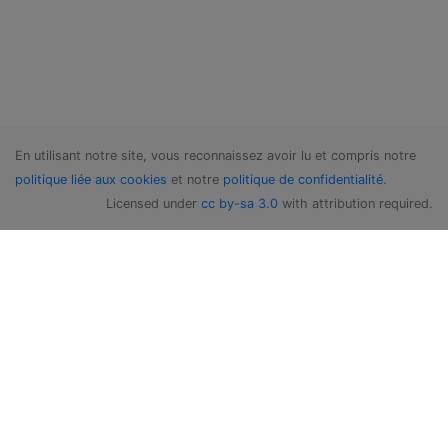
En utilisant notre site, vous reconnaissez avoir lu et compris notre
politique liée aux cookies
et notre
politique de confidentialité
.
Licensed under
cc by-sa 3.0
with attribution required.