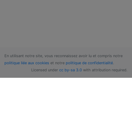
En utilisant notre site, vous reconnaissez avoir lu et compris notre
politique liée aux cookies
et notre
politique de confidentialité
.
Licensed under
cc by-sa 3.0
with attribution required.