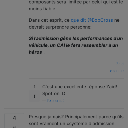
composants sera limitée par celui qui est le
moins fiable.
Dans cet esprit, ce
que dit @BobCross
ne
devrait surprendre personne:
Si l'admission gêne les performances d'un
véhicule, un CAI le fera ressembler à un
héros
.
—
Zaid
source
1
C'est une excellente réponse Zaid!
Spot on: D
—
Pᴀᴜʟsᴛᴇʀ2
Presque jamais? Principalement parce qu'ils
4
sont vraiment un «système d'admission