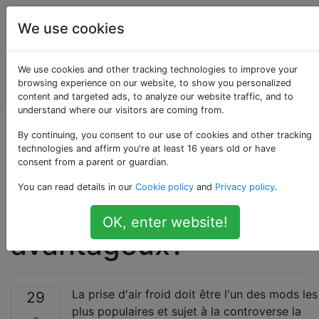
Entretien et
Étiquettes
We use cookies
réparation
de
Account
We use cookies and other tracking technologies to improve your
véhicules
browsing experience on our website, to show you personalized
automobiles
content and targeted ads, to analyze our website traffic, and to
understand where our visitors are coming from.
Quand un système
By continuing, you consent to our use of cookies and other tracking
technologies and affirm you're at least 16 years old or have
consent from a parent or guardian.
d'admission d'air
You can read details in our
Cookie policy
and
Privacy policy
.
froid est-il
OK, enter website!
avantageux?
La prise d'air froid doit être l'un des mods les
29
plus populaires et sujet à la controverse la