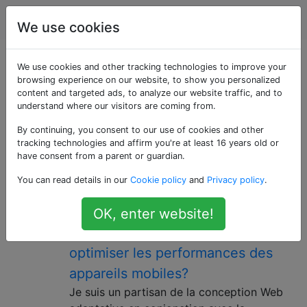
Joomla
Étiquettes
Account
We use cookies
Questions marquées
We use cookies and other tracking technologies to improve your
browsing experience on our website, to show you personalized
content and targeted ads, to analyze our website traffic, and to
«responsive-web-
understand where our visitors are coming from.
design»
By continuing, you consent to our use of cookies and other
tracking technologies and affirm you're at least 16 years old or
have consent from a parent or guardian.
Comment un module peut-il être
9
You can read details in our
Cookie policy
and
Privacy policy
.
désactivé en fonction de la taille
de l'appareil ou de la fenêtre
OK, enter website!
d'affichage dans Joomla 3 pour
optimiser les performances des
appareils mobiles?
Je suis un partisan de la conception Web