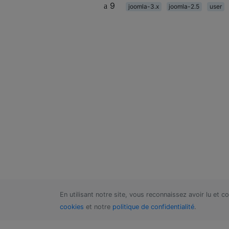
9
joomla-3.x
joomla-2.5
user
En utilisant notre site, vous reconnaissez avoir lu et 
cookies
et notre
politique de confidentialité
.