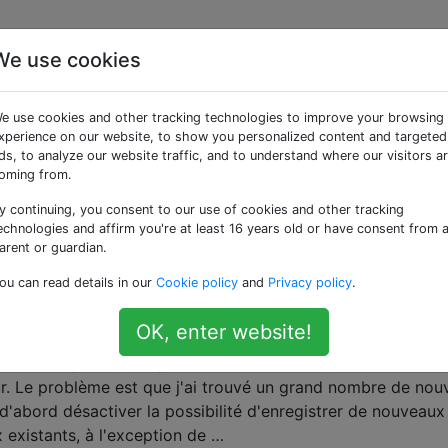
We use cookies
es «registration»
e use cookies and other tracking technologies to improve your browsing
xperience on our website, to show you personalized content and targeted
imez les champs inutiles
ds, to analyze our website traffic, and to understand where our visitors a
oming from.
t de cette question: /programming/14799733/remove-name-f
is le lien dans sa réponse est mort, et le chemin de fichie
y continuing, you consent to our use of cookies and other tracking
dernière version de Joomla (version 3.3), donc la réponse e
echnologies and affirm you're at least 16 years old or have consent from 
arent or guardian.
 c'est simple: le formulaire d'inscription pour Joomla …
ou can read details in our
Cookie policy
and
Privacy policy
.
OK, enter website!
x) utilisateurs de s'inscrire sur mon site Web
écessite pas d'inscription des utilisateurs. Le seul utilisate
eur. Le problème est que j'ai trouvé un grand nombre de no
 d'abord désactiver la possibilité d'enregistrer de nouveaux
x existants, à l'exception de …