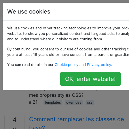
Joomla
Étiquettes
Account
We use cookies
Questions marquées
We use cookies and other tracking technologies to improve your bro
website, to show you personalized content and targeted ads, to analy
and to understand where our visitors are coming from.
«overrides»
By continuing, you consent to our use of cookies and other tracking 
you're at least 16 years old or have consent from a parent or guardia
Comment remplacer les styles
5
You can read details in our
Cookie policy
and
Privacy policy
.
CSS dans mon modèle?
Lorsque vous utilisez un modèle Joomla
OK, enter website!
gratuit / commercial du Template Club X /
Y / Z, quelle est la meilleure façon d'inclure
mes propres styles CSS?
21
templates
overrides
css
Comment remplacer les classes de
4
base?