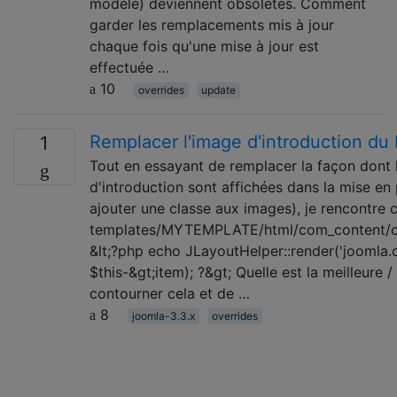
modèle) deviennent obsolètes. Comment
garder les remplacements mis à jour
chaque fois qu'une mise à jour est
effectuée …
10
overrides
update
Remplacer l'image d'introduction du 
1
Tout en essayant de remplacer la façon dont 
d'introduction sont affichées dans la mise en
ajouter une classe aux images), je rencontre
templates/MYTEMPLATE/html/com_content/ca
&lt;?php echo JLayoutHelper::render('joomla.c
$this-&gt;item); ?&gt; Quelle est la meilleure
contourner cela et de …
8
joomla-3.3.x
overrides