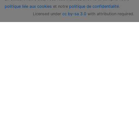
politique liée aux cookies
et notre
politique de confidentialité
.
Licensed under
cc by-sa 3.0
with attribution required.