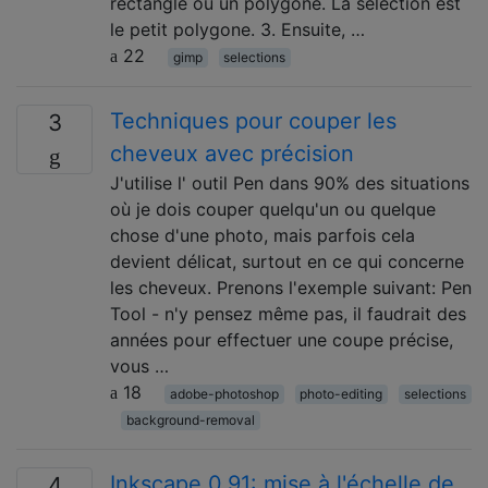
rectangle ou un polygone. La sélection est
le petit polygone. 3. Ensuite, …
22
gimp
selections
Techniques pour couper les
3
cheveux avec précision
J'utilise l' outil Pen dans 90% des situations
où je dois couper quelqu'un ou quelque
chose d'une photo, mais parfois cela
devient délicat, surtout en ce qui concerne
les cheveux. Prenons l'exemple suivant: Pen
Tool - n'y pensez même pas, il faudrait des
années pour effectuer une coupe précise,
vous …
18
adobe-photoshop
photo-editing
selections
background-removal
Inkscape 0.91: mise à l'échelle de
4