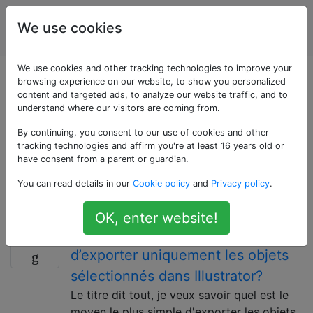
Conception
Étiquettes
We use cookies
Account
graphique
We use cookies and other tracking technologies to improve your
Questions marquées
browsing experience on our website, to show you personalized
content and targeted ads, to analyze our website traffic, and to
understand where our visitors are coming from.
«selections»
By continuing, you consent to our use of cookies and other
tracking technologies and affirm you're at least 16 years old or
Questions sur la sélection de parties d'un fichier ou
have consent from a parent or guardian.
d'une image, afin que ces parties puissent être
You can read details in our
Cookie policy
and
Privacy policy
.
modifiées ou transformées tout en laissant intactes les
parties non sélectionnées.
OK, enter website!
Quel est le moyen le plus simple
13
d’exporter uniquement les objets
sélectionnés dans Illustrator?
Le titre dit tout, je veux savoir quel est le
moyen le plus simple d'exporter les objets