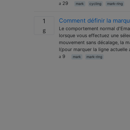
29
mark
cycling
mark-ring
Comment définir la marque
1
Le comportement normal d'Emacs
lorsque vous effectuez une séle
mouvement sans décalage, la m
l(pour marquer la ligne actuelle
9
mark
mark-ring