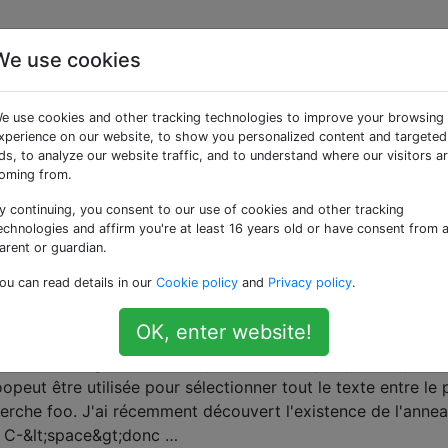
We use cookies
ées «mark-ring»
e use cookies and other tracking technologies to improve your browsing
xperience on our website, to show you personalized content and targeted
 deux emplacements dans un tampon
ds, to analyze our website traffic, and to understand where our visitors a
oming from.
 alternance entre deux fonctions que je suis en train d’édite
s, il est fastidieux et pénible de continuer C-s
y continuing, you consent to our use of cookies and other tracking
utre fonction, puis de trouver l’endroit exact que j’étais en
echnologies and affirm you're at least 16 years old or have consent from 
arent or guardian.
t définir des marqueurs puis basculer …
g
registers
ou can read details in our
Cookie policy
and
Privacy policy
.
OK, enter website!
nneau de marque
tionner les régions d'un tampon. Par exemple, je sais que la
peut être utilisée pour sélectionner tout le texte entre le 
herche foo. J'ai récemment découvert l'existence de l'anne
; C-&lt;space&gt;donc …