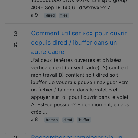
4096 Sep 19 14:06 . drwxrwxr-x 7 …
9
dired
files
Comment utiliser «o» pour ouvrir
3
depuis dired / ibuffer dans un
autre cadre
J'ai deux fenêtres ouvertes et divisées
verticalement (un seul cadre): A) contient
mon travail B) contient soit dired soit
ibuffer. Je voudrais pouvoir naviguer vers
un fichier / tampon dans le volet B et
appuyer sur "o" pour l'ouvrir dans le volet
A. Est-ce possible? En ce moment, emacs
crée …
8
frames
dired
ibuffer
Rechercher et remplacer via un