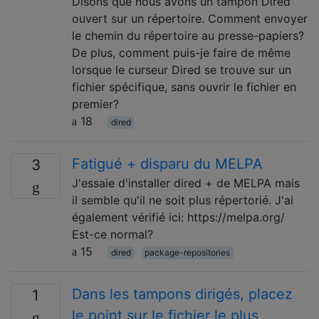
Disons que nous avons un tampon Dired
ouvert sur un répertoire. Comment envoyer
le chemin du répertoire au presse-papiers?
De plus, comment puis-je faire de même
lorsque le curseur Dired se trouve sur un
fichier spécifique, sans ouvrir le fichier en
premier?
18
dired
Fatigué + disparu du MELPA
3
J'essaie d'installer dired + de MELPA mais
il semble qu'il ne soit plus répertorié. J'ai
également vérifié ici: https://melpa.org/
Est-ce normal?
15
dired
package-repositories
Dans les tampons dirigés, placez
1
le point sur le fichier le plus