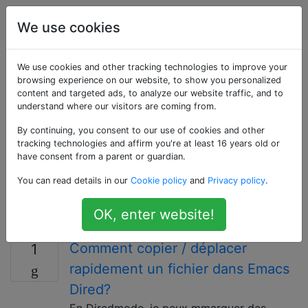
Emacs
Étiquettes
Account
We use cookies
Questions marquées
We use cookies and other tracking technologies to improve your
browsing experience on our website, to show you personalized
content and targeted ads, to analyze our website traffic, and to
«dired»
understand where our visitors are coming from.
By continuing, you consent to our use of cookies and other
Dired est un mode majeur qui permet aux utilisateurs
tracking technologies and affirm you're at least 16 years old or
de modifier des fichiers et des répertoires sur un
have consent from a parent or guardian.
système de fichiers. Il s'agit essentiellement d'un
You can read details in our
Cookie policy
and
Privacy policy
.
navigateur de fichiers, avec un large éventail de
fonctionnalités et une apparence similaire à la
OK, enter website!
commande `ls`.
Comment copier / déplacer
1
rapidement un fichier dans Emacs
Dired?
En Diredmode, je peux mmarquer des