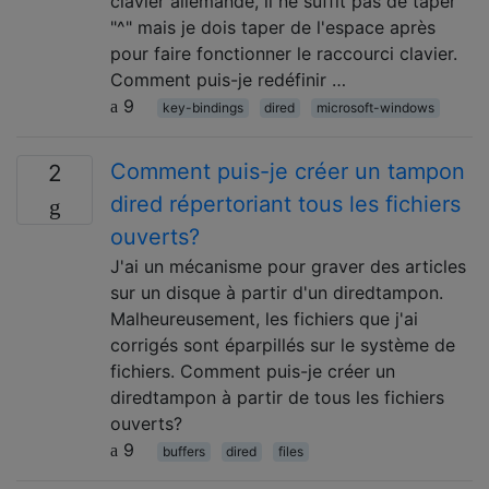
clavier allemande, il ne suffit pas de taper
"^" mais je dois taper de l'espace après
pour faire fonctionner le raccourci clavier.
Comment puis-je redéfinir …
9
key-bindings
dired
microsoft-windows
Comment puis-je créer un tampon
2
dired répertoriant tous les fichiers
ouverts?
J'ai un mécanisme pour graver des articles
sur un disque à partir d'un diredtampon.
Malheureusement, les fichiers que j'ai
corrigés sont éparpillés sur le système de
fichiers. Comment puis-je créer un
diredtampon à partir de tous les fichiers
ouverts?
9
buffers
dired
files