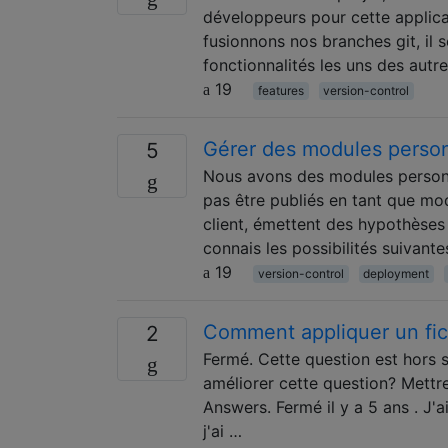
développeurs pour cette applic
fusionnons nos branches git, il
fonctionnalités les uns des autre
19
features
version-control
Gérer des modules personn
5
Nous avons des modules personna
pas être publiés en tant que mo
client, émettent des hypothèses
connais les possibilités suivante
19
version-control
deployment
Comment appliquer un fic
2
Fermé. Cette question est hors s
améliorer cette question? Mettre 
Answers. Fermé il y a 5 ans . J'a
j'ai …