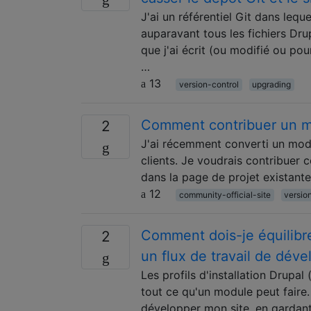
J'ai un référentiel Git dans lequ
auparavant tous les fichiers Dru
que j'ai écrit (ou modifié ou pou
…
13
version-control
upgrading
Comment contribuer un m
2
J'ai récemment converti un modu
clients. Je voudrais contribuer
dans la page de projet existant
12
community-official-site
versio
Comment dois-je équilibrer 
2
un flux de travail de dév
Les profils d'installation Drupa
tout ce qu'un module peut faire. 
développer mon site, en gardant