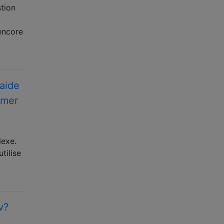
stion
 encore
aide
imer
lexe.
tilise
v?