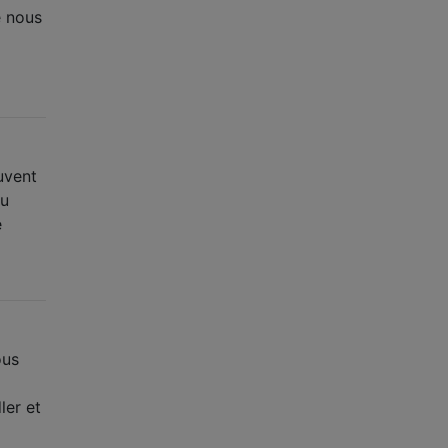
e nous
uvent
au
e
ous
ler et