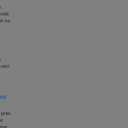
s
 code
sh ou
s
 ceci
ans
 près
ur
base …