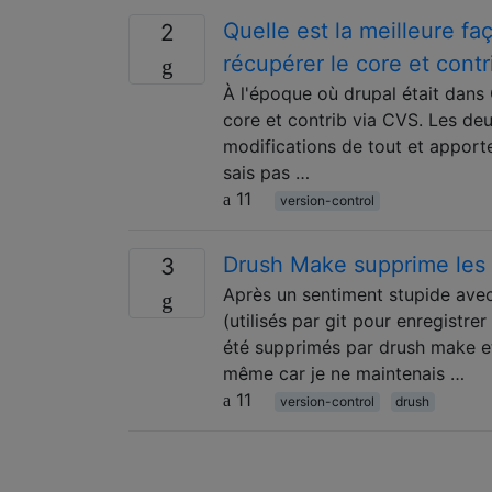
Quelle est la meilleure fa
2
récupérer le core et cont
À l'époque où drupal était dans C
core et contrib via CVS. Les de
modifications de tout et apporte
sais pas …
11
version-control
Drush Make supprime les d
3
Après un sentiment stupide avec 
(utilisés par git pour enregistrer
été supprimés par drush make et 
même car je ne maintenais …
11
version-control
drush