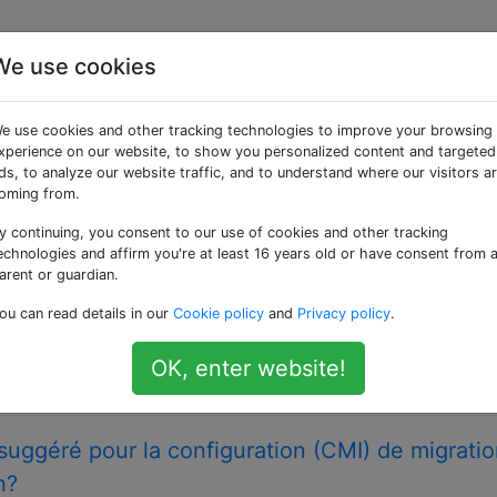
We use cookies
ées «version-control»
e use cookies and other tracking technologies to improve your browsing
xperience on our website, to show you personalized content and targeted
portées aux documents et autres informations stockées sous
ds, to analyze our website traffic, and to understand where our visitors a
oming from.
au contrôle de version et configurer l'environne
y continuing, you consent to our use of cookies and other tracking
echnologies and affirm you're at least 16 years old or have consent from 
 projet Drupal 6x qui a démarré suffisamment petit pour ne
arent or guardian.
ion (par développeur), mais je suis maintenant convaincu qu
ou can read details in our
Cookie policy
and
Privacy policy
.
 Il existe une documentation complète sur JIRA, avec des
OK, enter website!
drush
l suggéré pour la configuration (CMI) de migrati
n?