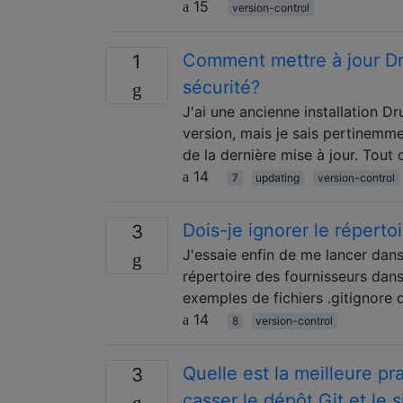
15
version-control
Comment mettre à jour Dr
1
sécurité?
J'ai une ancienne installation Dr
version, mais je sais pertinemm
de la dernière mise à jour. Tout 
14
7
updating
version-control
Dois-je ignorer le réperto
3
J'essaie enfin de me lancer dans l
répertoire des fournisseurs dans
exemples de fichiers .gitignore q
14
8
version-control
Quelle est la meilleure pr
3
casser le dépôt Git et le 