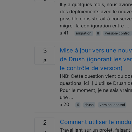
Il y a quelques mois, nous avio
des déploiements avec le nouvea
possible consisterait à conserve
migrer la configuration entre …
41
migration
8
version-control
Mise à jour vers une nouv
3
de Drush (ignorant les v
le contrôle de version)
[NB: Cette question vient du dos
questions, ici .] J'utilise Drus
Pour le moment, je ne sais vraim
une …
20
6
drush
version-control
Comment utiliser le modu
2
Travaillant sur un projet, faisant