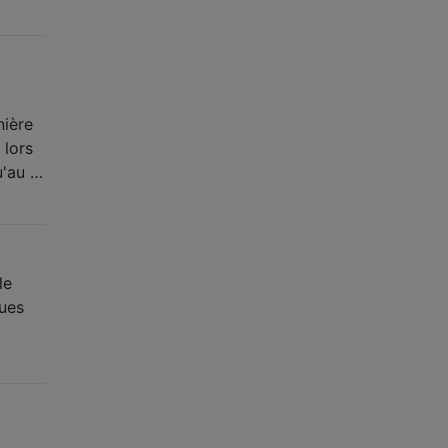
nière
 lors
u'au …
le
ques