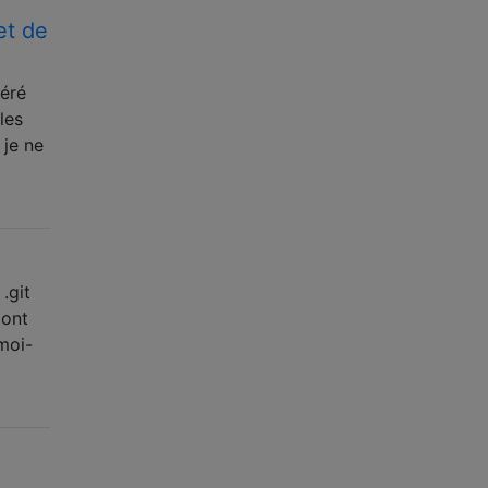
et de
péré
les
 je ne
.git
 ont
moi-