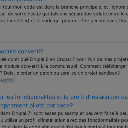
el tout mon code est dans la branche principale, et j'ignorai
pal, de sorte que je gardais une séparation stricte entre le
rrait modifier) ​​et le code qui pourrait être généré avec Dru
odule converti?
le contribué Drupal 6 en Drupal 7 pour l'un de mes projet
 ce module converti à la communauté. Comment télécharger
e? Dois-je créer un patch ou sera-ce un projet sandbox?
n-control
les fonctionnalités et le profil d'installation d
eloppement piloté par code?
l (dans Drupal 7) sont assez puissants et peuvent faire à peu
J'utilise un profil d'installation avec des fonctionnalités po
 tout dans le code afin que je n'ai pas à mettre à jour ma 