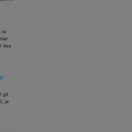
 la
iser
il des
un
 git
, je