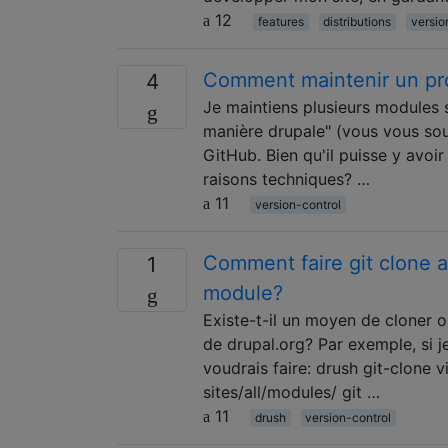
12
features
distributions
versio
Comment maintenir un pro
4
Je maintiens plusieurs modules s
manière drupale" (vous vous souv
GitHub. Bien qu'il puisse y avoir 
raisons techniques? …
11
version-control
Comment faire git clone a
1
module?
Existe-t-il un moyen de cloner o
de drupal.org? Par exemple, si j
voudrais faire: drush git-clone 
sites/all/modules/ git …
11
drush
version-control