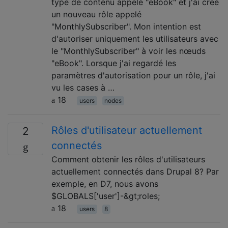
type de contenu appelé "eBook" et j'ai créé
un nouveau rôle appelé
"MonthlySubscriber". Mon intention est
d'autoriser uniquement les utilisateurs avec
le "MonthlySubscriber" à voir les nœuds
"eBook". Lorsque j'ai regardé les
paramètres d'autorisation pour un rôle, j'ai
vu les cases à …
18
users
nodes
Rôles d'utilisateur actuellement
2
connectés
Comment obtenir les rôles d'utilisateurs
actuellement connectés dans Drupal 8? Par
exemple, en D7, nous avons
$GLOBALS['user']-&gt;roles;
18
users
8