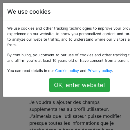
Drupal
Étiquettes
Account
We use cookies
Questions marquées
We use cookies and other tracking technologies to improve your bro
experience on our website, to show you personalized content and tar
to analyze our website traffic, and to understand where our visitors 
«users»
from.
By continuing, you consent to our use of cookies and other tracking 
L'une des entités les plus importantes que Drupal
and affirm you're at least 16 years old or have consent from a parent
utilise est l'entité utilisateur.
You can read details in our
Cookie policy
and
Privacy policy
.
Comment ajouter des champs
5
OK, enter website!
supplémentaires au profil
utilisateur?
Je voudrais ajouter des champs
supplémentaires au profil utilisateur.
J'aimerais que l'utilisateur puisse modifier
presque toutes les informations que je
stocke dans la base de données à son