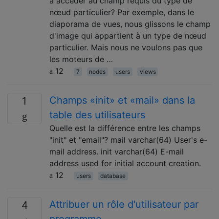
à accéder au champ requis du type de
nœud particulier? Par exemple, dans le
diaporama de vues, nous glissons le champ
d'image qui appartient à un type de nœud
particulier. Mais nous ne voulons pas que
les moteurs de …
12
7
nodes
users
views
Champs «init» et «mail» dans la
1
table des utilisateurs
Quelle est la différence entre les champs
"init" et "email"? mail varchar(64) User's e-
mail address. init varchar(64) E-mail
address used for initial account creation.
12
users
database
Attribuer un rôle d'utilisateur par
4
programme