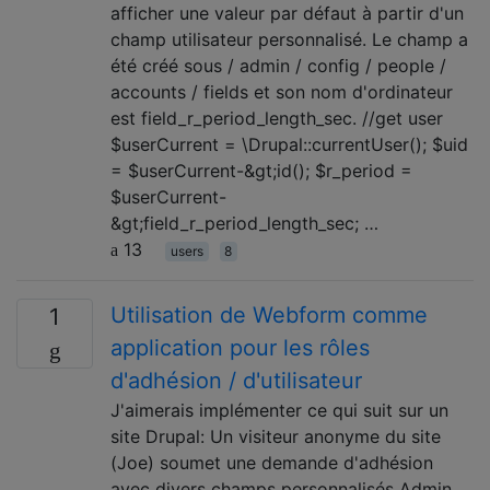
afficher une valeur par défaut à partir d'un
champ utilisateur personnalisé. Le champ a
été créé sous / admin / config / people /
accounts / fields et son nom d'ordinateur
est field_r_period_length_sec. //get user
$userCurrent = \Drupal::currentUser(); $uid
= $userCurrent-&gt;id(); $r_period =
$userCurrent-
&gt;field_r_period_length_sec; …
13
users
8
Utilisation de Webform comme
1
application pour les rôles
d'adhésion / d'utilisateur
J'aimerais implémenter ce qui suit sur un
site Drupal: Un visiteur anonyme du site
(Joe) soumet une demande d'adhésion
avec divers champs personnalisés Admin