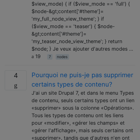
$view_mode) { if ($view_mode == 'full') {
$node-&gt;content['#theme']=
'my_full_node_view_theme'; } if
($view_mode == 'teaser') { $node-
&gt;content['#theme']=
'my_teaser_node_view_theme'; } return
$node; } Je veux ajouter d'autres modes …
19
7
nodes
Pourquoi ne puis-je pas supprimer
4
certains types de contenu?
J'ai un site Drupal 7, et dans le menu Types
de contenu, seuls certains types ont un lien
«supprimer» sous la colonne «Opérations».
Tous les types de contenu ont les liens
pour «modifier», «gérer les champs» et
«gérer l'affichage», mais seuls certains ont
«supprimer», tandis que d'autres n'en ont