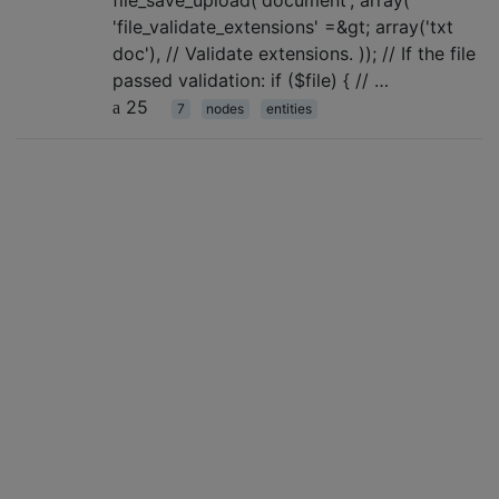
'file_validate_extensions' =&gt; array('txt
doc'), // Validate extensions. )); // If the file
passed validation: if ($file) { // …
25
7
nodes
entities