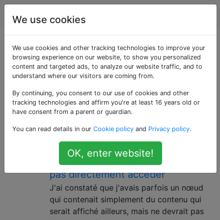
Drupal
Étiquettes
Account
We use cookies
Questions marquées
We use cookies and other tracking technologies to improve your
browsing experience on our website, to show you personalized
content and targeted ads, to analyze our website traffic, and to
«nodes»
understand where our visitors are coming from.
By continuing, you consent to our use of cookies and other
La forme de contenu la plus élémentaire d'un site
tracking technologies and affirm you're at least 16 years old or
Drupal est un nœud.
have consent from a parent or guardian.
Comment masquer les nœuds
13
You can read details in our
Cookie policy
and
Privacy policy
.
auxquels les utilisateurs et les
OK, enter website!
moteurs de recherche ne doivent
pas directement accéder
J'ai constaté que j'avais parfois un nœud
qui contenait simplement du contenu qui
serait affiché ailleurs, mais ne devrait pas