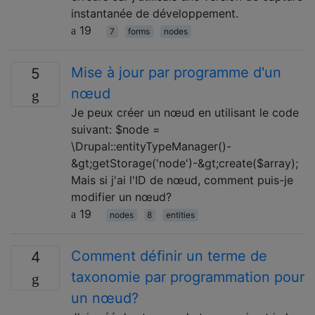
instantanée de développement.
19
7
forms
nodes
Mise à jour par programme d'un
5
nœud
Je peux créer un nœud en utilisant le code
suivant: $node =
\Drupal::entityTypeManager()-
&gt;getStorage('node')-&gt;create($array);
Mais si j'ai l'ID de nœud, comment puis-je
modifier un nœud?
19
nodes
8
entities
Comment définir un terme de
4
taxonomie par programmation pour
un nœud?