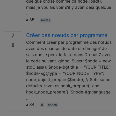
quelque chose comme ça node_load(),
mais je voulais voir s'il y avait déjà quelque
…
35
nodes
Créer des nœuds par programme
7
Comment créer par programme des nœuds
avec des champs de date et d'image? Je
sais que je peux le faire dans Drupal 7 avec
le code suivant. global $user; $node = new
stdClass(); $node-&gt;title = "YOUR TITLE";
$node-&gt;type = "YOUR_NODE_TYPE";
node_object_prepare($node); // Sets some
defaults. Invokes hook_prepare() and
hook_node_prepare(). $node-&gt;language
…
34
8
nodes