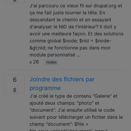
J'ai parcouru ce vieux fil sur drupal.org et
ça me fait juste tourner la tête. En
descendant le chemin et en essayant
d'analyser le NID de l'intérieur? Il doit y
avoir une meilleure façon. Et des solutions
comme global $node; $nid = $node-
&gt;nid; ne fonctionne pas dans mon
module personnalisé …
26
nodes
Joindre des fichiers par
6
programme
J'ai créé le type de contenu "Galerie" et
ajouté deux champs: "photo" et
"document". J'ai ensuite utilisé le code
suivant pour télécharger un fichier dans le
champ "document": $file =
file_save_upload('document', array(