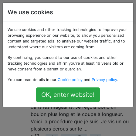
Amélioration
Étiquettes
We use cookies
Account
de l'habitat
We use cookies and other tracking technologies to improve your
Questions marquées
browsing experience on our website, to show you personalized
content and targeted ads, to analyze our website traffic, and to
understand where our visitors are coming from.
«metal-cutting»
By continuing, you consent to our use of cookies and other
tracking technologies and affirm you're at least 16 years old or
Comment couper de façon
5
have consent from a parent or guardian.
optimale un boulon à la longueur?
You can read details in our
Cookie policy
and
Privacy policy
.
De temps en temps, j'ai besoin d'un boulon
exactement de la bonne longueur et ce
OK, enter website!
n'est pas l'une des longueurs disponibles
dans les magasins. Je reçois donc un
boulon plus long et le coupe à longueur.
Voici la procédure que je suis. Je vis un ou
plusieurs écrous sur le …