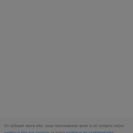
En utilisant notre site, vous reconnaissez avoir lu et compris notre
politique liée aux cookies
et notre
politique de confidentialité
.