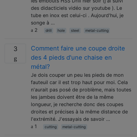
les embouts HSS Drill hier soir (j'ai suivi
des didacticiels vidéo sur youtube ). Le
tube en inox est celui-ci . Aujourd'hui, je
songe à …
2
drill
hole
steel
metal-cutting
Comment faire une coupe droite
3
des 4 pieds d'une chaise en
métal?
Je dois couper un peu les pieds de mon
fauteuil car il est trop haut pour moi. Cela
n'aurait pas posé de problème, mais toutes
les jambes doivent être de la même
longueur, je recherche donc des coupes
droites et précises à la même distance de
l'extrémité. J'essayais de savoir …
1
cutting
metal-cutting