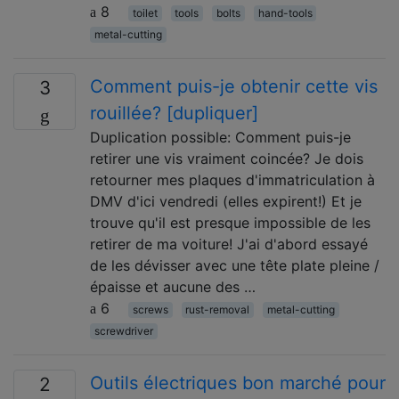
8
toilet
tools
bolts
hand-tools
metal-cutting
Comment puis-je obtenir cette vis
3
rouillée? [dupliquer]
Duplication possible: Comment puis-je
retirer une vis vraiment coincée? Je dois
retourner mes plaques d'immatriculation à
DMV d'ici vendredi (elles expirent!) Et je
trouve qu'il est presque impossible de les
retirer de ma voiture! J'ai d'abord essayé
de les dévisser avec une tête plate pleine /
épaisse et aucune des …
6
screws
rust-removal
metal-cutting
screwdriver
Outils électriques bon marché pour
2