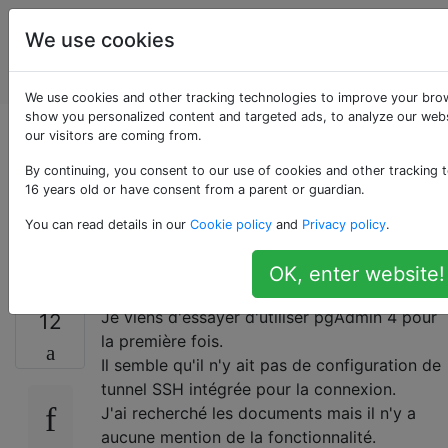
Administrateurs
Étiquettes
We use cookies
de bases de
Account
données
We use cookies and other tracking technologies to improve your brow
show you personalized content and targeted ads, to analyze our webs
pgAdmin 4, pas de
our visitors are coming from.
By continuing, you consent to our use of cookies and other tracking t
configuration de
16 years old or have consent from a parent or guardian.
You can read details in our
Cookie policy
and
Privacy policy
.
tunnel SSH intégrée?
OK, enter website!
Je viens d'essayer d'utiliser pgAdmin 4 pour
12
la première fois.
Il semble qu'il n'y ait pas de configuration de
tunnel SSH intégrée pour la connexion.
J'ai recherché les documents mais il n'y a
aucune mention de la fonctionnalité.