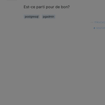
Est-ce parti pour de bon?
postgresql
pgadmin
—
mkvcvc
source