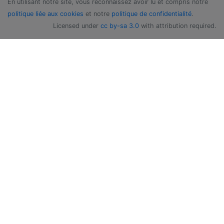
En utilisant notre site, vous reconnaissez avoir lu et compris notre
politique liée aux cookies
et notre
politique de confidentialité
.
Licensed under
cc by-sa 3.0
with attribution required.