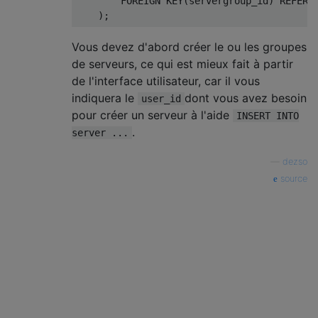
FOREIGN
KEY
(
servergroup_id
)
REFERE
);
Vous devez d'abord créer le ou les groupes
de serveurs, ce qui est mieux fait à partir
de l'interface utilisateur, car il vous
indiquera le
dont vous avez besoin
user_id
pour créer un serveur à l'aide
INSERT INTO
.
server ...
—
dezso
source