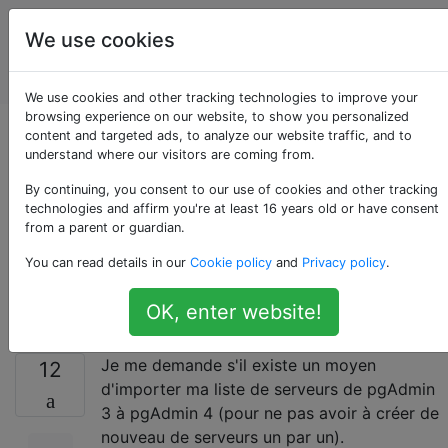
Administrateurs
Étiquettes
We use cookies
de bases de
Account
données
We use cookies and other tracking technologies to improve your
browsing experience on our website, to show you personalized
Comment importer
content and targeted ads, to analyze our website traffic, and to
understand where our visitors are coming from.
ma liste de serveurs
By continuing, you consent to our use of cookies and other tracking
technologies and affirm you're at least 16 years old or have consent
from a parent or guardian.
de pgAdmin 3 vers
You can read details in our
Cookie policy
and
Privacy policy
.
pgAdmin 4?
OK, enter website!
Je me demande s'il existe un moyen
12
d'importer ma liste de serveurs de pgAdmin
3 à pgAdmin 4 (pour ne pas avoir à créer de
nouveau de serveurs un par un).