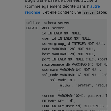
s'agit d'une base de données SQLIte 3
(comme également décrite dans l'
autre
réponse
), et elle contient une
table:
server
sqlite
>
.
schema
 server
CREATE
TABLE
 server 
(
        id INTEGER 
NOT
NULL
,
        user_id INTEGER 
NOT
NULL
,
        servergroup_id INTEGER 
NOT
NULL
,
        name VARCHAR
(
128
)
NOT
NULL
,
        host VARCHAR
(
128
)
NOT
NULL
,
        port INTEGER 
NOT
NULL
CHECK
(
port 
        maintenance_db VARCHAR
(
64
)
NOT
NUL
        username VARCHAR
(
64
)
NOT
NULL
,
        ssl_mode VARCHAR
(
16
)
NOT
NULL
CHEC
            ssl_mode 
IN
(
'allow'
,
'prefer'
,
'requir
)),
        comment VARCHAR
(
1024
),
 password TE
PRIMARY
KEY
(
id
),
FOREIGN
KEY
(
user_id
)
REFERENCES
us