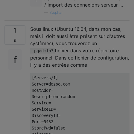
/ import des connexions serveur ...
—
Stephan
Sous linux (Ubuntu 16.04, dans mon cas,
1
mais il doit aussi être présent sur d'autres
systèmes), vous trouverez un
fichier dans votre répertoire
.pgadmin3
personnel. Dans ce fichier de configuration,
il y a des entrées comme
[
Servers
/
1
]
Server
=
dezso
.
com
HostAddr
=
Description
=
random
Service
=
ServiceID
=
DiscoveryID
=
Port
=
5432
StorePwd
=
false