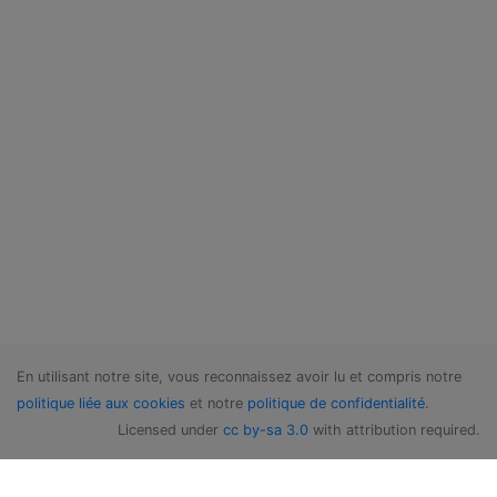
En utilisant notre site, vous reconnaissez avoir lu et compris notre
politique liée aux cookies
et notre
politique de confidentialité
.
Licensed under
cc by-sa 3.0
with attribution required.