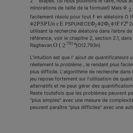
2
étapes. (Si nous pouvions le faire, nous a
minorations de taille de la formule!) Mais
Φ
2
facilement résolu pour tout
F
en aléatoire
O
(
n
P
S
P
Un
c
E
F
Φ
Φ
2
Φ
2
P
S
P
UNE
C
E
Φ
2
Φ
1
F
2
2
1
utilisant la recherche aléatoire dans l’arbre de
référence, voir le chapitre 2, section 2.1, dan
.793
n
O
(
)
2
Raghavan.
O
(
2
.793
n
)
L'intuition est que l'
ajout de quantificateurs u
réellement le problème
, le rendant
plus facile
plus difficile. L'algorithme de recherche dans
jeu repose fortement sur l'utilisation de quant
alternatifs et ne peut gérer des quantifications
Reste toutefois que les problèmes peuvent pa
"plus simples" avec une mesure de complexité
peuvent paraître "plus difficiles" avec une au