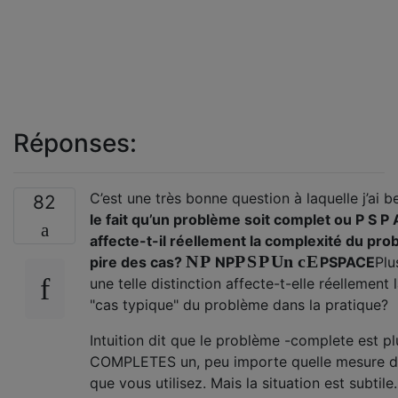
Réponses:
C’est une très bonne question à laquelle j’ai b
82
le fait qu’un problème soit
complet ou
P
S
P
affecte-t-il réellement la complexité du pro
N
P
P
S
P
Un
c
E
pire des cas?
N
P
P
S
P
A
C
E
Plu
une telle distinction affecte-t-elle réellement
"cas typique" du problème dans la pratique?
Intuition dit que le
problème -complete est pl
COMPLETES un, peu importe quelle mesure d
que vous utilisez. Mais la situation est subtile.