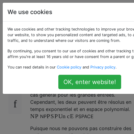
Informatique
Étiquettes
We use cookies
Account
théorique
We use cookies and other tracking technologies to improve your bro
Les problèmes
our website, to show you personalized content and targeted ads, to 
traffic, and to understand where our visitors are coming from.
complets
By continuing, you consent to our use of cookies and other tracking 
affirm you're at least 16 years old or have consent from a parent or g
You can read details in our
Cookie policy
and
Privacy policy
.
À l' heure actuelle, la résolution soit une
66
problème -complete ou un
P
S
P
A
C
E
OK, enter website!
problème -complete est impossible dans le
cas général pour les grandes entrées.
Cependant, les deux peuvent être résolus en
temps exponentiel et en espace polynomial.
N
P
P
S
P
Un
c
E
N
P
P
S
P
A
C
E
Puisque nous ne pouvons pas construire des