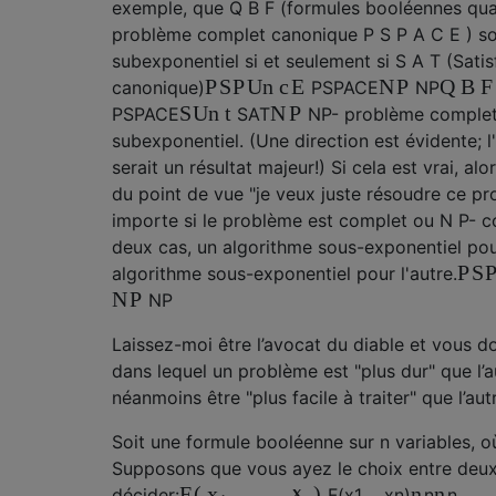
exemple, que
Q
B
F
(formules booléennes quan
problème complet canonique
P
S
P
A
C
E
) so
subexponentiel si et seulement si
S
A
T
(Satisf
P
S
P
Un
c
E
N
P
Q
B
F
canonique)
P
S
P
A
C
E
N
P
S
Un
t
N
P
P
S
P
A
C
E
S
A
T
N
P
- problème complet
subexponentiel. (Une direction est évidente; l
serait un résultat majeur!) Si cela est vrai, al
du point de vue "je veux juste résoudre ce pr
importe si le problème est
complet ou
N
P-
co
deux cas, un algorithme sous-exponentiel pou
P
S
algorithme sous-exponentiel pour l'autre.
N
P
N
P
Laissez-moi être l’avocat du diable et vous 
dans lequel un problème est "plus dur" que l’a
néanmoins être "plus facile à traiter" que l’aut
Soit
une formule booléenne sur
n
variables, 
Supposons que vous ayez le choix entre deux
F
(
,
…
,
)
n
n
x
X
décider:
F
(
x
1
,
…
,
x
n
)
n
n