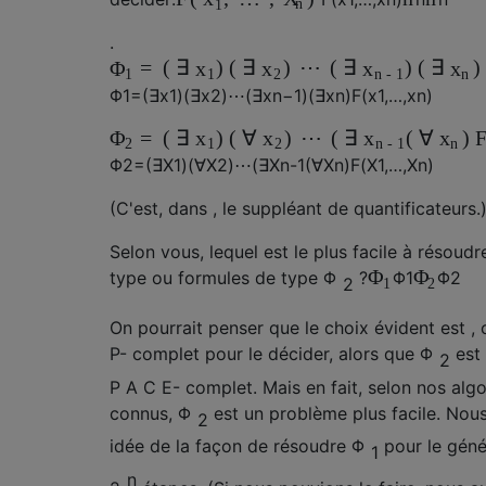
1
n
.
=
(
∃
)
(
∃
)
⋯
(
∃
)
(
∃
)
Φ
x
x
x
x
1
1
2
n
-
1
n
Φ
1
=
(
∃
x
1
)
(
∃
x
2
)
⋯
(
∃
x
n
−
1
)
(
∃
x
n
)
F
(
x
1
,
…
,
x
n
)
=
(
∃
)
(
∀
)
⋯
(
∃
(
∀
)
Φ
x
x
x
x
2
1
2
n
-
1
n
Φ
2
=
(
∃
X
1
)
(
∀
X
2
)
⋯
(
∃
X
n
-
1
(
∀
X
n
)
F
(
X
1
,
…
,
X
n
)
(C'est, dans
, le suppléant de quantificateurs.
Selon vous, lequel est le plus facile à résoud
Φ
Φ
type
ou formules de type
Φ
?
Φ
1
Φ
2
2
1
2
On pourrait penser que le choix évident est
,
P-
complet pour le décider, alors que
Φ
est
2
P
A
C
E-
complet. Mais en fait, selon nos algo
connus,
Φ
est un problème plus facile. Nou
2
idée de la façon de résoudre
Φ
pour le géné
1
n