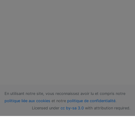
En utilisant notre site, vous reconnaissez avoir lu et compris notre
politique liée aux cookies
et notre
politique de confidentialité
.
Licensed under
cc by-sa 3.0
with attribution required.