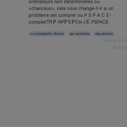
ordinateurs non déterministes ou
«chanceux», cela nous change-t-il si un
problème est
complet ou
P
S
P
A
C
E-
N
P
P
S
P
Un
c
E
complet?
N
P
P
S
P
A
C
E
cc.complexity-theory
np-hardness
big-picture
—
Alex ten Brink
source