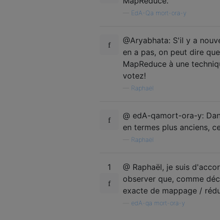
MapReduce.
—
EdA-Qa mort-ora-y
@Aryabhata: S'il y a nouve
en a pas, on peut dire qu
MapReduce à une technique
votez!
—
Raphaël
@ edA-qamort-ora-y: Dans
en termes plus anciens, c
—
Raphaël
1
@ Raphaël, je suis d'accor
observer que, comme décrit 
exacte de mappage / réduct
—
edA-qa mort-ora-y