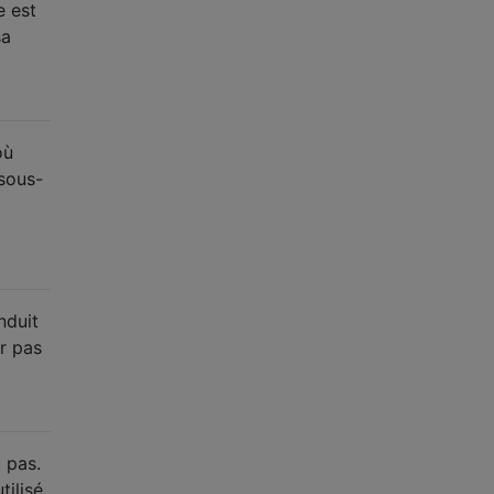
e est
sa
où
 sous-
nduit
r pas
 pas.
ilisé