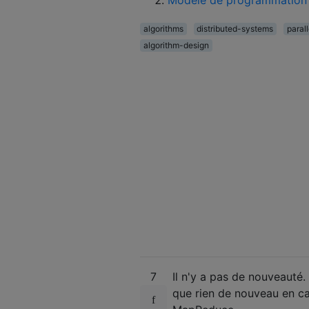
algorithms
distributed-systems
paral
algorithm-design
7
Il n'y a pas de nouveauté
que rien de nouveau en cal