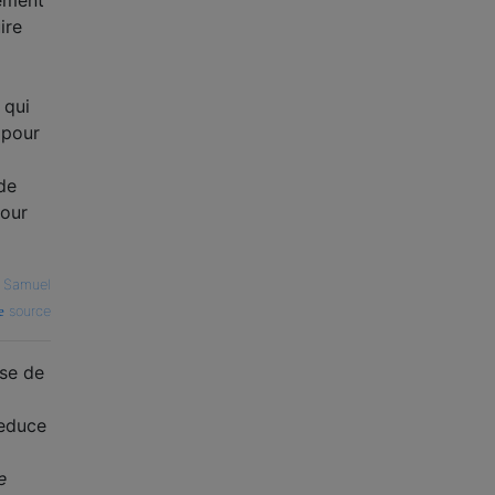
ire
 qui
 pour
de
pour
 Samuel
source
ose de
educe
e