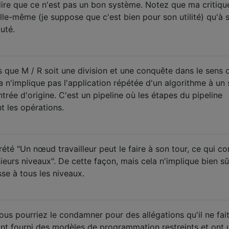
dire que ce n'est pas un bon système. Notez que ma critiqu
le-même (je suppose que c'est bien pour son utilité) qu'à 
uté.
 que M / R soit une division et une conquête dans le sens 
 n'implique pas l'application répétée d'un algorithme à un
ntrée d'origine. C'est un pipeline où les étapes du pipeline
nt les opérations.
rprété "Un nœud travailleur peut le faire à son tour, ce qui co
eurs niveaux". De cette façon, mais cela n'implique bien sû
e à tous les niveaux.
us pourriez le condamner pour des allégations qu'il ne fait
 fourni des modèles de programmation restreints et ont ut