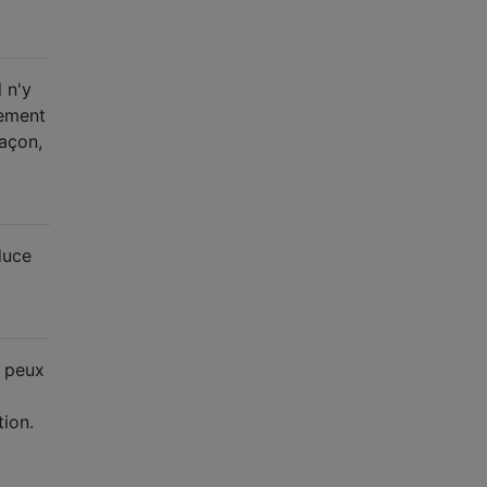
 n'y
tement
façon,
duce
e peux
tion.