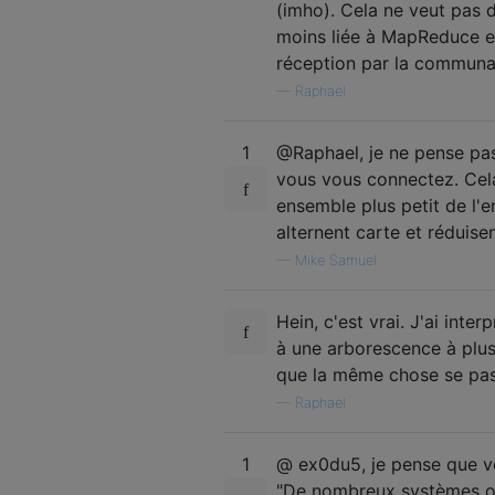
(imho). Cela ne veut pas 
moins liée à MapReduce el
réception par la communa
—
Raphaël
1
@Raphael, je ne pense pas
vous vous connectez. Cela
ensemble plus petit de l'e
alternent carte et réduise
—
Mike Samuel
Hein, c'est vrai. J'ai inte
à une arborescence à plusi
que la même chose se pass
—
Raphaël
1
@ ex0du5, je pense que vo
"De nombreux systèmes ont