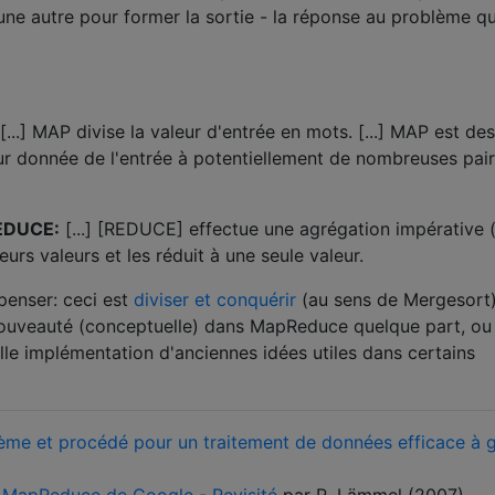
ne autre pour former la sortie - la réponse au problème qu’
[...] MAP divise la valeur d'entrée en mots. [...] MAP est des
eur donnée de l'entrée à potentiellement de nombreuses pair
REDUCE:
[...] [REDUCE] effectue une agrégation impérative 
urs valeurs et les réduit à une seule valeur.
enser: ceci est
diviser et conquérir
(au sens de Mergesort)
 nouveauté (conceptuelle) dans MapReduce quelque part, ou
lle implémentation d'anciennes idées utiles dans certains
tème et procédé pour un traitement de données efficace à 
MapReduce de Google - Revisité
par R. Lämmel (2007)