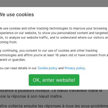
We use cookies
ouveauté de MapReduce?
e use cookies and other tracking technologies to improve your browsing
xperience on our website, to show you personalized content and targeted
ds, to analyze our website traffic, and to understand where our visitors a
ce a
été salué comme une révolution de la programmation
oming from.
tiques,
mais dans l'ensemble, il y a eu un battage médiatiq
y continuing, you consent to our use of cookies and other tracking
eté! [1]
echnologies and affirm you're at least 16 years old or have consent from 
arent or guardian.
dans la programmation fonctionnelle, mais quand je lis
ou can read details in our
Cookie policy
and
Privacy policy
.
re prend les entrées, les divise en sous-problèmes plus pe
OK, enter website!
avail. Un nœud travailleur peut effectuer cette opération à
escence à plusieurs niveaux. Le nœud travailleur traite le
oie la réponse à son nœud maître.
tre collecte ensuite les réponses à tous les sous-problème