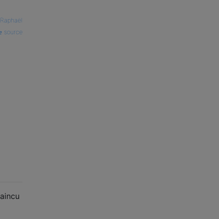
Raphaël
source
vaincu