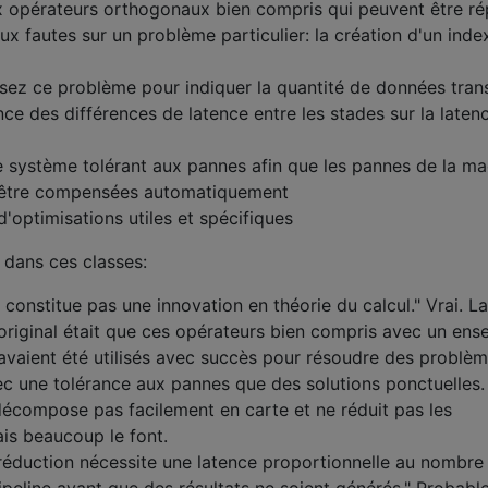
x opérateurs orthogonaux bien compris qui peuvent être ré
ux fautes sur un problème particulier: la création d'un inde
sez ce problème pour indiquer la quantité de données tran
nce des différences de latence entre les stades sur la laten
 système tolérant aux pannes afin que les pannes de la ma
t être compensées automatiquement
 d'optimisations utiles et spécifiques
 dans ces classes:
 constitue pas une innovation en théorie du calcul." Vrai. La
riginal était que ces opérateurs bien compris avec un ens
 avaient été utilisés avec succès pour résoudre des problè
vec une tolérance aux pannes que des solutions ponctuelles.
 décompose pas facilement en carte et ne réduit pas les
ais beaucoup le font.
 réduction nécessite une latence proportionnelle au nombre
ipeline avant que des résultats ne soient générés." Probab