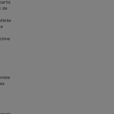
partis
x de
sférée
ce
chine
emble
mes
lement