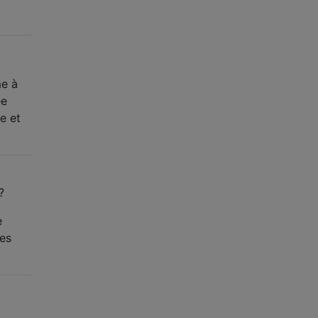
me à
ée
e et
?
e
es