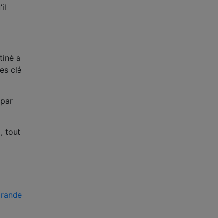
il
tiné à
es clé
(par
, tout
grande