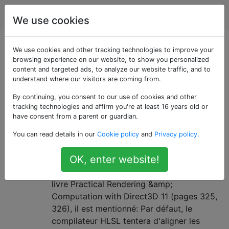
Infographie
Étiquettes
Account
We use cookies
Questions marquées
We use cookies and other tracking technologies to improve your
browsing experience on our website, to show you personalized
content and targeted ads, to analyze our website traffic, and to
«uniform-buffer-
understand where our visitors are coming from.
object»
By continuing, you consent to our use of cookies and other
tracking technologies and affirm you're at least 16 years old or
have consent from a parent or guardian.
L'ordre d'alignement et de
1
You can read details in our
Cookie policy
and
Privacy policy
.
déclaration des uniformes est-il
important?
OK, enter website!
Dans la section 6.4 Constant Buffers du
livre Practical Rendering &amp;
Computation with Direct3D 11 (pages 325,
326), il est mentionné: Par défaut, le
compilateur HLSL tentera d'aligner les