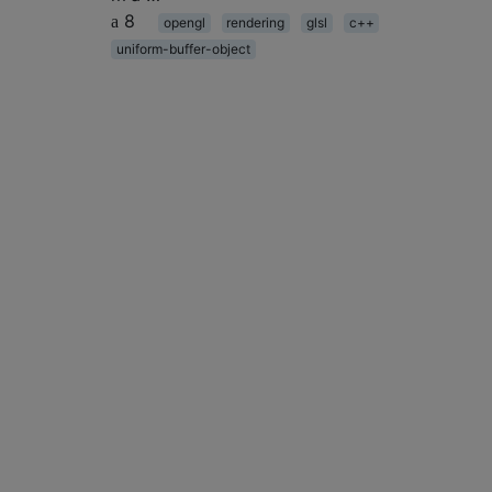
8
opengl
rendering
glsl
c++
uniform-buffer-object