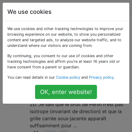
Infographie
Étiquettes
Account
We use cookies
Questions marquées
We use cookies and other tracking technologies to improve your
browsing experience on our website, to show you personalized
content and targeted ads, to analyze our website traffic, and to
«grid»
understand where our visitors are coming from.
By continuing, you consent to our use of cookies and other
Tout le bruit basé sur le réseau
1
tracking technologies and affirm you're at least 16 years old or
est-il inévitablement anisotrope?
have consent from a parent or guardian.
Je m'intéresse également à la façon dont
You can read details in our
Cookie policy
and
Privacy policy
.
cela s'applique à un plus grand nombre de
dimensions, mais pour cette question, je
OK, enter website!
me concentrerai uniquement sur les grilles
2D. Je sais que le bruit de Perlin n'est pas
isotrope (invariant de direction) et que la
grille carrée sous-jacente apparaît
suffisamment pour …