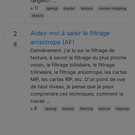
tangent? …
11
opengl
shader
texture
normal-mapping
directx
Aidez-moi à saisir le filtrage
2
anisotrope (AF)
Dernièrement, j'ai lu sur le filtrage de
texture, à savoir le filtrage du plus proche
voisin, le filtrage bilinéaire, le filtrage
trilinéaire, le filtrage anisotrope, les cartes
MIP, les cartes RIP, etc. D'un point de vue
de haut niveau, je pense que je peux
comprendre ces techniques, comment le
travail …
8
opengl
texture
filtering
directx
mipmap