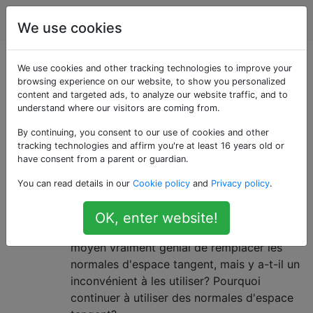
Infographie
Étiquettes
Account
We use cookies
Questions marquées
We use cookies and other tracking technologies to improve your
browsing experience on our website, to show you personalized
content and targeted ads, to analyze our website traffic, and to
«directx»
understand where our visitors are coming from.
By continuing, you consent to our use of cookies and other
Cartes dérivées et cartes normales
2
tracking technologies and affirm you're at least 16 years old or
de l'espace tangent
have consent from a parent or guardian.
J'ai découvert que certains moteurs
You can read details in our
Cookie policy
and
Privacy policy
.
utilisent des cartes dérivées au lieu de
cartes normales à espace tangent . Après
OK, enter website!
quelques lectures, cela semble être un
moyen vraiment génial de remplacer les
normales d'espace tangent, mais y a-t-il un
inconvénient à les utiliser? Pourquoi
continuer à utiliser des normales d'espace