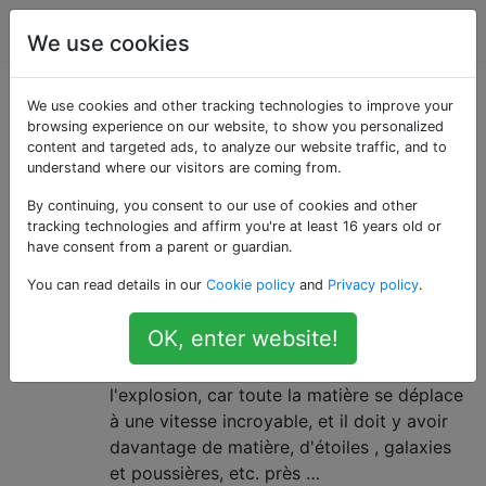
Astronomie
Étiquettes
Account
We use cookies
Questions marquées
We use cookies and other tracking technologies to improve your
browsing experience on our website, to show you personalized
content and targeted ads, to analyze our website traffic, and to
«formation»
understand where our visitors are coming from.
By continuing, you consent to our use of cookies and other
Questions sur les processus dynamiques conduisant à
tracking technologies and affirm you're at least 16 years old or
l'assemblage d'un objet céleste.
have consent from a parent or guardian.
Qu'y a-t-il au centre de l'univers?
8
You can read details in our
Cookie policy
and
Privacy policy
.
Si l'univers s'est formé et a été créé par
OK, enter website!
une explosion Big Bang, il doit rester un
espace vide au centre du site de
l'explosion, car toute la matière se déplace
à une vitesse incroyable, et il doit y avoir
davantage de matière, d'étoiles , galaxies
et poussières, etc. près …