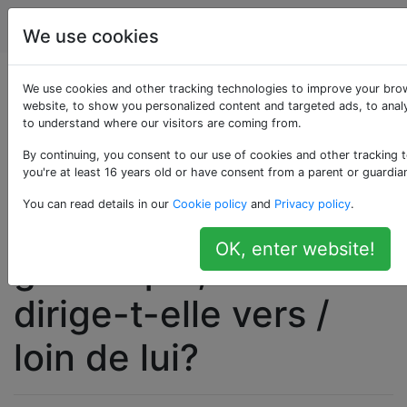
Astronomie
Étiquettes
Account
We use cookies
À quelle distance la
We use cookies and other tracking technologies to improve your bro
website, to show you personalized content and targeted ads, to analy
to understand where our visitors are coming from.
Terre / le Soleil est-
By continuing, you consent to our use of cookies and other tracking 
elle au-dessus / au-
you're at least 16 years old or have consent from a parent or guardia
You can read details in our
Cookie policy
and
Privacy policy
.
dessous du plan
OK, enter website!
galactique, et se
dirige-t-elle vers /
loin de lui?