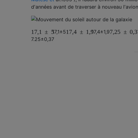
d'années avant de traverser à nouveau l'avion
17,1
±
5
17,4
±
1,9
7,25
±
0,3
17,1
±
5
17,4
±
1,9
7.25
±
0,37