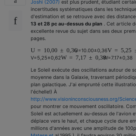
Joshi (2007)
est plus prudent, étudiant certa
incertitudes systématiques dans les techniqu
d'estimation et se retrouve avec des distance
13 et 28 pc au-dessus du plan
. Cet article 
excellente revue du sujet dans ses deux prem
pages.
U
=
10,00
±
0,36
V
=
5,25
U
=
10.00
±
0,36
W
=
7,17
±
0,38
V
=
5,25
±
0,62
W
=
7.17
±
0,38
Le Soleil exécute des oscillations autour de s
moyenne dans la Galaxie, traversant périodiq
plan galactique. J'ai emprunté cette illustrati
l'échelle!) À
http://www.visioninconsciousness.org/Scien
pour montrer ce mouvement oscillatoire. Co
Soleil est actuellement au-dessus de l'avion e
déplace vers le haut, et chaque cycle dure en
millions d'années avec une amplitude de 100p
Matese et
al.1995 ), il faudra environ 30 milli