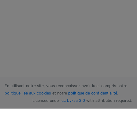
En utilisant notre site, vous reconnaissez avoir lu et compris notre
politique liée aux cookies
et notre
politique de confidentialité
.
Licensed under
cc by-sa 3.0
with attribution required.