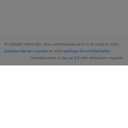
En utilisant notre site, vous reconnaissez avoir lu et compris notre
politique liée aux cookies
et notre
politique de confidentialité
.
Licensed under
cc by-sa 3.0
with attribution required.