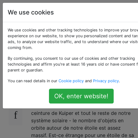
Astronomie
Étiquettes
Account
We use cookies
Est-ce étrange que
We use cookies and other tracking technologies to improve your bro
experience on our website, to show you personalized content and ta
ads, to analyze our website traffic, and to understand where our visit
notre Soleil ait autant
coming from.
de planètes?
By continuing, you consent to our use of cookies and other tracking
technologies and affirm you're at least 16 years old or have consent 
parent or guardian.
You can read details in our
Cookie policy
and
Privacy policy
.
Internet est en effervescence avec les
23
nouvelles preuves de la neuvième planète
OK, enter website!
possible de notre système solaire. Avec ces
neuf objets, la ceinture d'astéroïdes, la
ceinture de Kuiper et tout le reste de notre
système solaire - le nombre d'objets en
orbite autour de notre étoile est assez
massif. Est-ce étrange pour une étoile de sa