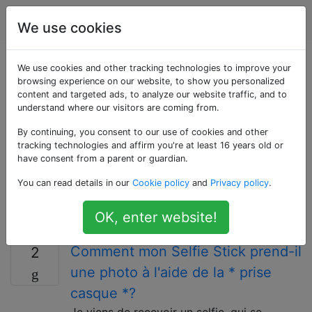
Apple
Étiquettes
Account
We use cookies
Questions marquées
We use cookies and other tracking technologies to improve your
browsing experience on our website, to show you personalized
content and targeted ads, to analyze our website traffic, and to
«headphones»
understand where our visitors are coming from.
By continuing, you consent to our use of cookies and other
Les écouteurs sont une paire de petits haut-parleurs
tracking technologies and affirm you're at least 16 years old or
qui sont maintenus près des oreilles de l'utilisateur. Ils
have consent from a parent or guardian.
ont généralement un fil menant à chaque haut-parleur
You can read details in our
Cookie policy
and
Privacy policy
.
(bien qu'il puisse n'y en avoir qu'un); ils peuvent
également être sans fil. Dans tous les cas, les haut-
OK, enter website!
parleurs reçoivent un signal de sa source.
Comment mon Selfie Stick prend-il
2
une photo à l'aide de la * prise
casque *?
Je viens de recevoir un selfie, qui se