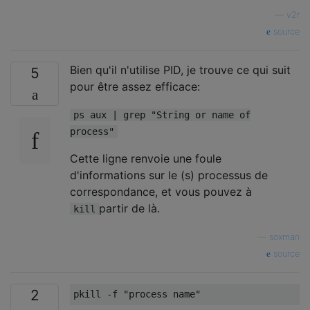
—
v2r
source
Bien qu'il n'utilise PID, je trouve ce qui suit
5
pour être assez efficace:
ps aux | grep "String or name of
process"
Cette ligne renvoie une foule
d'informations sur le (s) processus de
correspondance, et vous pouvez à
partir de là.
kill
—
soxman
source
2
pkill 
-
f 
"process name"