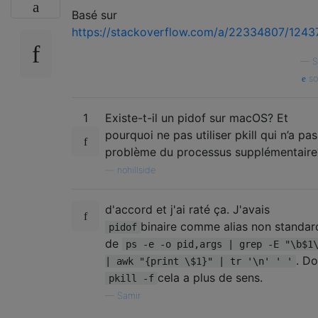
Basé sur
https://stackoverflow.com/a/22334807/1243
—
S
so
1
Existe-t-il un pidof sur macOS? Et
pourquoi ne pas utiliser pkill qui n’a pas
problème du processus supplémentaire
—
nohillside
d'accord et j'ai raté ça. J'avais
binaire comme alias non standar
pidof
de
ps -e -o pid,args | grep -E "\b$1
. Do
| awk "{print \$1}" | tr '\n' ' '
cela a plus de sens.
pkill -f
—
Samir