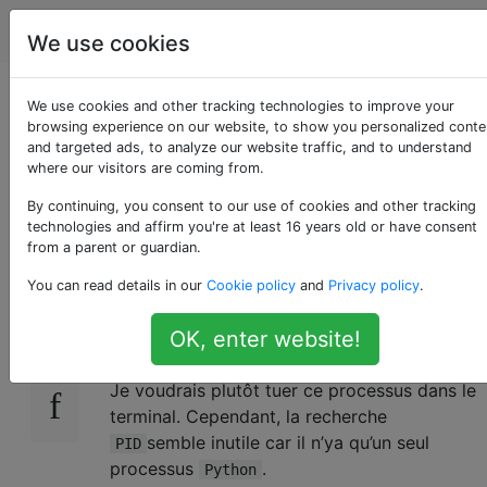
Apple
Étiquettes
Account
We use cookies
Comment puis-je
We use cookies and other tracking technologies to improve your
browsing experience on our website, to show you personalized conte
and targeted ads, to analyze our website traffic, and to understand
tuer un processus
where our visitors are coming from.
par son nom?
By continuing, you consent to our use of cookies and other tracking
technologies and affirm you're at least 16 years old or have consent
from a parent or guardian.
You can read details in our
Cookie policy
and
Privacy policy
.
Parfois, je remarque que le processus a été
44
suspendu. Ensuite, je vais le tuer via
Python
OK, enter website!
le moniteur d'activité et tout va bien.
Je voudrais plutôt tuer ce processus dans le
terminal. Cependant, la recherche
semble inutile car il n’ya qu’un seul
PID
processus
.
Python