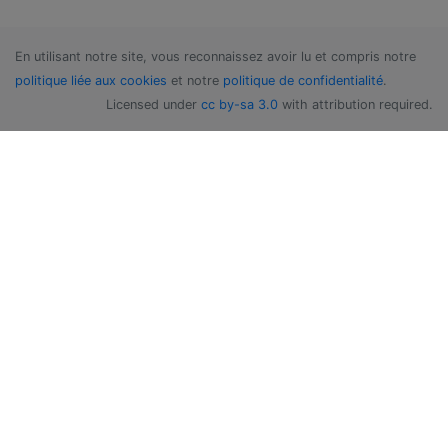
En utilisant notre site, vous reconnaissez avoir lu et compris notre
politique liée aux cookies
et notre
politique de confidentialité
.
Licensed under
cc by-sa 3.0
with attribution required.