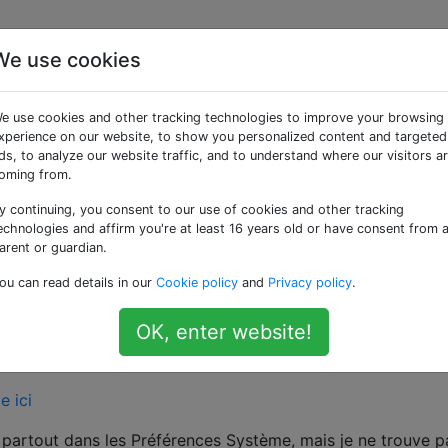
We use cookies
 des messages texte
e use cookies and other tracking technologies to improve your browsing
ges) depuis mon Mac?
xperience on our website, to show you personalized content and targeted
ds, to analyze our website traffic, and to understand where our visitors a
oming from.
y continuing, you consent to our use of cookies and other tracking
ier Mac, après avoir été impressionné par mon iPhone 7 P
echnologies and affirm you're at least 16 years old or have consent from 
 mon iPhone, je peux envoyer à la fois des iMessages et des
arent or guardian.
tion "Envoyer par SMS" dans les paramètres.
ou can read details in our
Cookie policy
and
Privacy policy
.
ages fonctionne très bien, sauf lorsque je veux envoyer un
OK, enter website!
le (la plupart de mes amis sont sur Android). Lorsque j'es
 comme celle ci-dessous:
é partout dans les Préférences Système, mais je ne trouve p