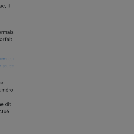
c, il
ormais
orfait
nomeeth
source
s>
numéro
e dit
ctué