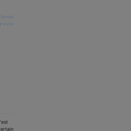
—
Randall
source
'est
certain