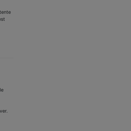
tente
est
le
ver.