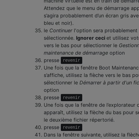
machine virtuelle est en train de démarre
Attendez que le menu de démarrage appa
s’agira probablement d’un écran gris ave
bleu et noir).
le
Continuer
l'option sera probablement
sélectionnée.
Ignorer ceci
et utilisez vo
vers le bas pour sélectionner le
Gestionn
maintenance de démarrage
option
presse
revenir
Une fois que la fenêtre Boot Maintenan
s’affiche, utilisez la flèche vers le bas po
sélectionner le
Démarrer à partir d'un fic
option
presse
revenir
Une fois que la fenêtre de l’explorateur d
apparaît, utilisez la flèche du bas pour s
le deuxième fichier répertorié.
presse
revenir
Dans la fenêtre suivante, utilisez la flèc