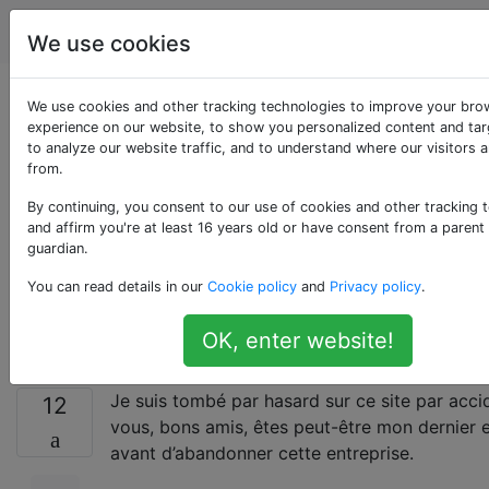
Apple
Étiquettes
Account
We use cookies
Sierra peut-il être
We use cookies and other tracking technologies to improve your bro
experience on our website, to show you personalized content and tar
to analyze our website traffic, and to understand where our visitors 
installé sur une
from.
machine virtuelle
By continuing, you consent to our use of cookies and other tracking 
and affirm you're at least 16 years old or have consent from a parent
guardian.
créée par Parallels
You can read details in our
Cookie policy
and
Privacy policy
.
Desktop 10?
OK, enter website!
Je suis tombé par hasard sur ce site par acci
12
vous, bons amis, êtes peut-être mon dernier 
avant d’abandonner cette entreprise.