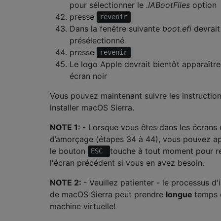
pour sélectionner le
.IABootFiles
option
presse
revenir
Dans la fenêtre suivante
boot.efi
devrait
présélectionné
presse
revenir
Le logo Apple devrait bientôt apparaître
écran noir
Vous pouvez maintenant suivre les instructio
installer macOS Sierra.
NOTE 1:
- Lorsque vous êtes dans les écrans
d’amorçage (étapes 34 à 44), vous pouvez a
le bouton
touche à tout moment pour re
ESC
l'écran précédent si vous en avez besoin.
NOTE 2:
- Veuillez patienter - le processus d'i
de macOS Sierra peut prendre
longue
temps 
machine virtuelle!