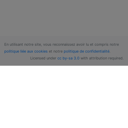
En utilisant notre site, vous reconnaissez avoir lu et compris notre
politique liée aux cookies
et notre
politique de confidentialité
.
Licensed under
cc by-sa 3.0
with attribution required.