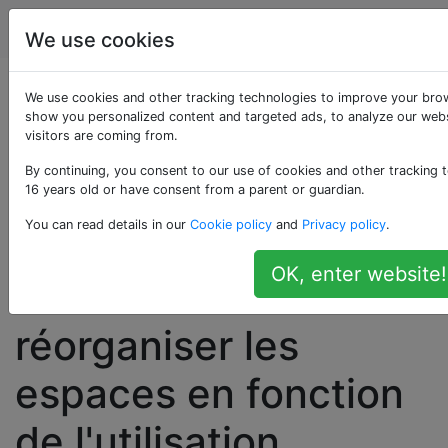
Apple
Étiquettes
Account
We use cookies
Comment faire
We use cookies and other tracking technologies to improve your brow
show you personalized content and targeted ads, to analyze our webs
visitors are coming from.
apparaître des
By continuing, you consent to our use of cookies and other tracking t
fenêtres plein écran à
16 years old or have consent from a parent or guardian.
You can read details in our
Cookie policy
and
Privacy policy
.
côté de l'espace
OK, enter website!
actuel avec «…
réorganiser les
espaces en fonction
de l'utilisation