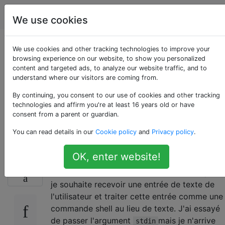
Apple
Étiquettes
Account
We use cookies
Passer des
We use cookies and other tracking technologies to improve your
browsing experience on our website, to show you personalized
content and targeted ads, to analyze our website traffic, and to
arguments à «Run
understand where our visitors are coming from.
Shell Script» dans
By continuing, you consent to our use of cookies and other tracking
technologies and affirm you're at least 16 years old or have
consent from a parent or guardian.
Automator
You can read details in our
Cookie policy
and
Privacy policy
.
OK, enter website!
Je veux créer un workflow Automator pour
14
exécuter une commande shell. Par exemple,
je souhaite recevoir une entrée de texte de
l'utilisateur et traiter cette entrée comme une
commande shell au lieu de texte. J'ai essayé
de passer l'argument
mais je n'arrive
stdin