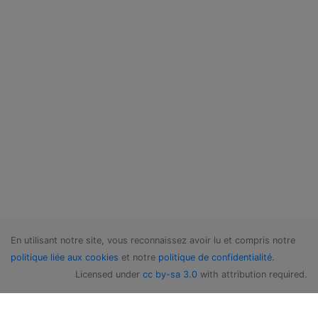
En utilisant notre site, vous reconnaissez avoir lu et compris notre
politique liée aux cookies
et notre
politique de confidentialité
.
Licensed under
cc by-sa 3.0
with attribution required.