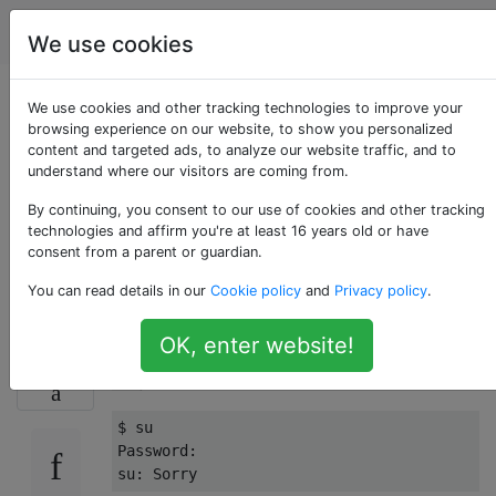
Apple
Étiquettes
Account
We use cookies
Pourquoi ne puis-je
We use cookies and other tracking technologies to improve your
browsing experience on our website, to show you personalized
content and targeted ads, to analyze our website traffic, and to
pas exécuter `su`?
understand where our visitors are coming from.
(et comment dois-je
By continuing, you consent to our use of cookies and other tracking
technologies and affirm you're at least 16 years old or have
consent from a parent or guardian.
faire?)
You can read details in our
Cookie policy
and
Privacy policy
.
OK, enter website!
Chaque fois que j'essaie d'émettre,
33
j'obtiens ceci:
su
$ su  
Password:  
su: Sorry