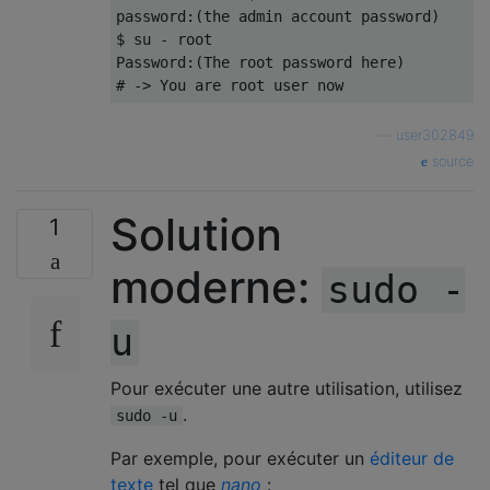
password
:(
the admin account password
)
$ su 
-
Password
:(
The
 root password here
)
# -> You are root user now
—
user302849
source
Solution
1
moderne:
sudo -
u
Pour exécuter une autre utilisation, utilisez
.
sudo -u
Par exemple, pour exécuter un
éditeur de
texte
tel que
nano
: