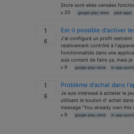
Store sont-elles censées fonctio
20
google-play-store
paid-apps
Est-il possible d'activer l
1
J'ai configuré un profil restrei
relativement contrôlé à l'appare
fonctionnalités dans une applica
suis content de faire ça, mais je
9
google-play-store
in-app-purc
Problème d'achat dans l'a
1
Je suis intéressé à acheter le je
utilisant le bouton d' achat dans
message "You already own this i
9
google-play-store
in-app-purc