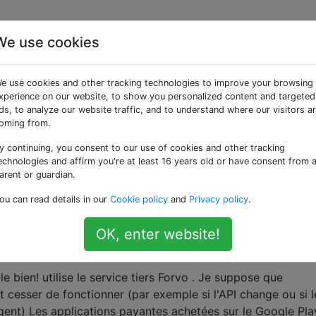
We use cookies
ées «in-app-purchase»
e use cookies and other tracking technologies to improve your browsing
xperience on our website, to show you personalized content and targeted
pour effectuer un achat intégré?
ds, to analyze our website traffic, and to understand where our visitors a
oming from.
e pour modifier le compte de messagerie que vous souhaite
via l'application? Jetez un coup d'oeil à l'image. Cliquez po
y continuing, you consent to our use of cookies and other tracking
ptes Gmail et 1 seul possède une carte de crédit. Le compt
echnologies and affirm you're at least 16 years old or have consent from 
arent or guardian.
in-app-purchase
ou can read details in our
Cookie policy
and
Privacy policy
.
OK, enter website!
e cesse de fonctionner, puis-je récupérer mon
le bien! utilise le service tiers Forvo . Je suppose que
t cesser de fonctionner (par exemple si l'API change ou si l
ngent) Les applications payantes achetées sur le Google Pla