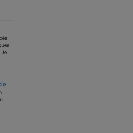
ccès
lques
. Je
cle
n
un