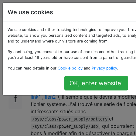
Android
Étiquettes
Account
We use cookies
Désactiver le
We use cookies and other tracking technologies to improve your bro
website, to show you personalized content and targeted ads, to analy
and to understand where our visitors are coming from.
chargement USB
By continuing, you consent to our use of cookies and other tracking 
you're at least 16 years old or have consent from a parent or guardia
Pour certaines raisons non liées à la durée de
22
You can read details in our
Cookie policy
and
Privacy policy
.
batterie, je dois désactiver la charge de la bat
lorsqu'un hôte USB est connecté à mon télép
OK, enter website!
Nexus 4 enraciné). Jeter un oeil autour sur l'In
link1
,
lien2
), il semble que je devrais modifie
fichier système. J'ai trouvé une série de fichie
intéressants situés dans
et
/sys/class/power_supply/battery
, qui pourraient 
/sys/class/power_supply/usb
bons à modifier afin de désactiver la charge 