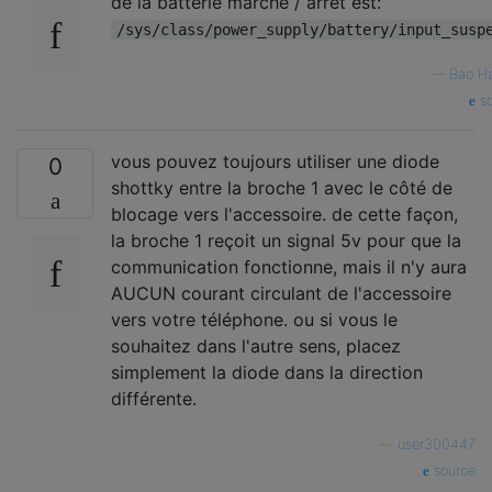
de la batterie marche / arrêt est:
/sys/class/power_supply/battery/input_susp
—
Bao H
so
vous pouvez toujours utiliser une diode
0
shottky entre la broche 1 avec le côté de
blocage vers l'accessoire. de cette façon,
la broche 1 reçoit un signal 5v pour que la
communication fonctionne, mais il n'y aura
AUCUN courant circulant de l'accessoire
vers votre téléphone. ou si vous le
souhaitez dans l'autre sens, placez
simplement la diode dans la direction
différente.
—
user300447
source