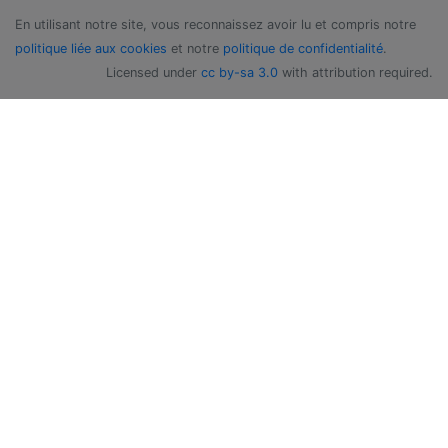
En utilisant notre site, vous reconnaissez avoir lu et compris notre
politique liée aux cookies
et notre
politique de confidentialité
.
Licensed under
cc by-sa 3.0
with attribution required.