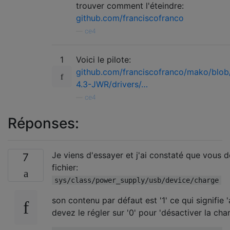
trouver comment l'éteindre:
github.com/franciscofranco
—
ce4
1
Voici le pilote:
github.com/franciscofranco/mako/blob/
4.3-JWR/drivers/…
—
ce4
Réponses:
Je viens d'essayer et j'ai constaté que vous 
7
fichier:
sys/class/power_supply/usb/device/charge
son contenu par défaut est '1' ce qui signifie 
devez le régler sur '0' pour 'désactiver la cha