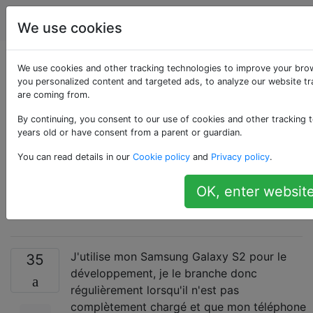
Android
Étiquettes
Account
We use cookies
Comment puis-je
We use cookies and other tracking technologies to improve your bro
you personalized content and targeted ads, to analyze our website tra
are coming from.
éviter le chargement
By continuing, you consent to our use of cookies and other tracking t
de la batterie lorsque
years old or have consent from a parent or guardian.
You can read details in our
Cookie policy
and
Privacy policy
.
je suis connecté via
OK, enter website
USB?
J'utilise mon Samsung Galaxy S2 pour le
35
développement, je le branche donc
régulièrement lorsqu'il n'est pas
complètement chargé et que mon téléphone