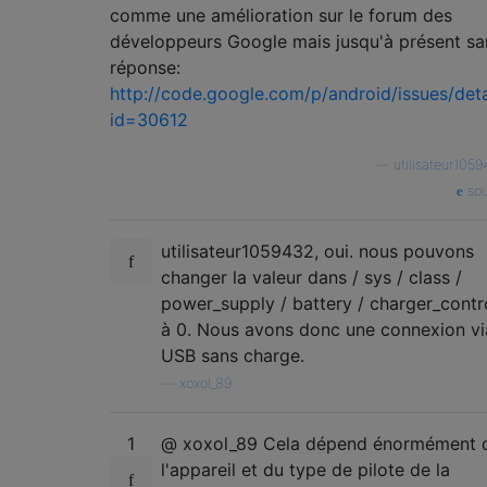
comme une amélioration sur le forum des
développeurs Google mais jusqu'à présent sa
réponse:
http://code.google.com/p/android/issues/deta
id=30612
—
utilisateur105
sou
utilisateur1059432, oui. nous pouvons
changer la valeur dans / sys / class /
power_supply / battery / charger_contr
à 0. Nous avons donc une connexion vi
USB sans charge.
—
xoxol_89
1
@ xoxol_89 Cela dépend énormément 
l'appareil et du type de pilote de la