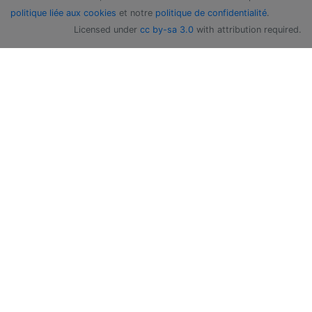
politique liée aux cookies
et notre
politique de confidentialité
.
Licensed under
cc by-sa 3.0
with attribution required.