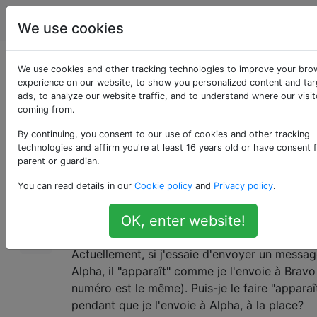
Android
Étiquettes
Account
We use cookies
Contact par défaut
We use cookies and other tracking technologies to improve your bro
experience on our website, to show you personalized content and ta
ads, to analyze our website traffic, and to understand where our visit
pour un numéro
coming from.
By continuing, you consent to our use of cookies and other tracking
technologies and affirm you're at least 16 years old or have consent 
Existe-t-il un moyen de définir un contact pa
12
parent or guardian.
pour un numéro spécifique, qui se trouve lié à
You can read details in our
Cookie policy
and
Privacy policy
.
plusieurs contacts?
OK, enter website!
C'est-à-dire pour une raison quelconque, Alp
Bravo partagent un numéro de téléphone.
Actuellement, si j'essaie d'envoyer un messag
Alpha, il "apparaît" comme je l'envoie à Bravo 
numéro est le même). Puis-je le faire "apparaî
pendant que je l'envoie à Alpha, à la place?