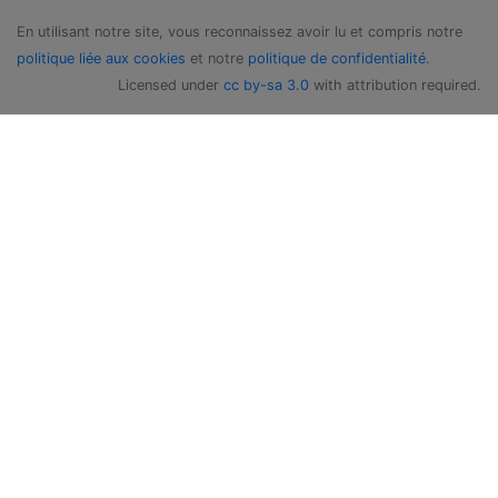
En utilisant notre site, vous reconnaissez avoir lu et compris notre
politique liée aux cookies
et notre
politique de confidentialité
.
Licensed under
cc by-sa 3.0
with attribution required.