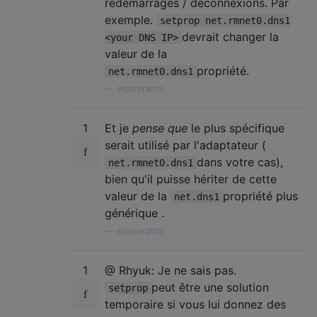
redémarrages / déconnexions. Par
exemple.
setprop net.rmnet0.dns1
devrait changer la
<your DNS IP>
valeur de la
propriété.
net.rmnet0.dns1
—
eldarerathis
1
Et je
pense que
le plus spécifique
serait utilisé par l'adaptateur (
dans votre cas),
net.rmnet0.dns1
bien qu'il puisse hériter de cette
valeur de la
propriété plus
net.dns1
générique .
—
eldarerathis
1
@ Rhyuk: Je ne sais pas.
peut être une solution
setprop
temporaire si vous lui donnez des