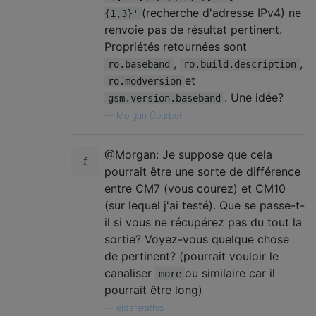
(recherche d'adresse IPv4) ne
{1,3}'
renvoie pas de résultat pertinent.
Propriétés retournées sont
,
,
ro.baseband
ro.build.description
et
ro.modversion
. Une idée?
gsm.version.baseband
—
Morgan Courbet
@Morgan: Je suppose que cela
pourrait être une sorte de différence
entre CM7 (vous courez) et CM10
(sur lequel j'ai testé). Que se passe-t-
il si vous ne récupérez pas du tout la
sortie? Voyez-vous quelque chose
de pertinent? (pourrait vouloir le
canaliser
ou similaire car il
more
pourrait être long)
—
eldarerathis