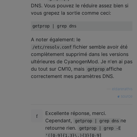
DNS. Vous pouvez le réduire assez bien si
vous grepez la sortie comme ceci:
A noter également: le
fichier semble avoir été
/etc/resolv.conf
complètement supprimé dans les versions
ultérieures de CyanogenMod. Je n'en ai pas
du tout sur CM10, mais
affiche
getprop
correctement mes paramètres DNS.
—
eldarerathis
source
Excellente réponse, merci.
Cependant,
ne
getprop | grep dns
retourne rien.
getprop | grep -E
'([0-9]{1,3}\.){3}[0-9]