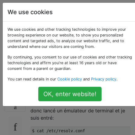
Android
Étiquettes
Account
We use cookies
Pourquoi mon
We use cookies and other tracking technologies to improve your
browsing experience on our website, to show you personalized
content and targeted ads, to analyze our website traffic, and to
téléphone utilise-t-il
understand where our visitors are coming from.
le DNS public de
By continuing, you consent to our use of cookies and other tracking
technologies and affirm you're at least 16 years old or have
consent from a parent or guardian.
Google?
You can read details in our
Cookie policy
and
Privacy policy
.
OK, enter website!
J'étais simplement curieux de savoir quel
10
serveur DNS mon téléphone utilisait. J'ai
donc lancé un émulateur de terminal et je
suis entré:
$ cat /etc/resolv.conf
