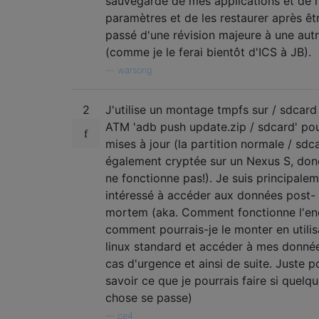
sauvegarde de mes applications et de
paramètres et de les restaurer après êt
passé d'une révision majeure à une aut
(comme je le ferai bientôt d'ICS à JB).
—
warsong
2
J'utilise un montage tmpfs sur / sdcard
ATM 'adb push update.zip / sdcard' pou
mises à jour (la partition normale / sdc
également cryptée sur un Nexus S, don
ne fonctionne pas!). Je suis principale
intéressé à accéder aux données post-
mortem (aka. Comment fonctionne l'en
comment pourrais-je le monter en utilis
linux standard et accéder à mes donné
cas d'urgence et ainsi de suite. Juste p
savoir ce que je pourrais faire si quelq
chose se passe)
—
ce4