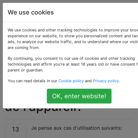
Android
Étiquettes
Account
We use cookies
Comment faire des
We use cookies and other tracking technologies to improve your bro
experience on our website, to show you personalized content and ta
ads, to analyze our website traffic, and to understand where our visit
sauvegardes et des
are coming from.
mises à jour
By continuing, you consent to our use of cookies and other tracking
technologies and affirm you're at least 16 years old or have consent 
parent or guardian.
correctement avec
You can read details in our
Cookie policy
and
Privacy policy
.
un cryptage complet
OK, enter website!
de l'appareil?
Je pense aux cas d'utilisation suivants:
13