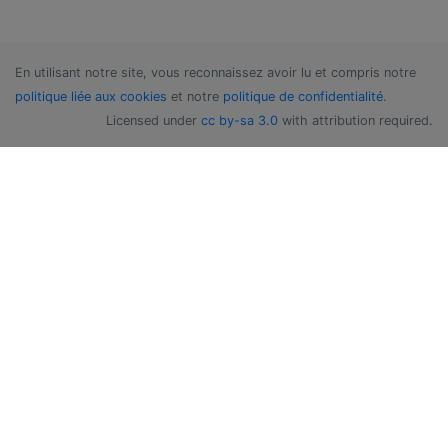
En utilisant notre site, vous reconnaissez avoir lu et compris notre
politique liée aux cookies
et notre
politique de confidentialité
.
Licensed under
cc by-sa 3.0
with attribution required.