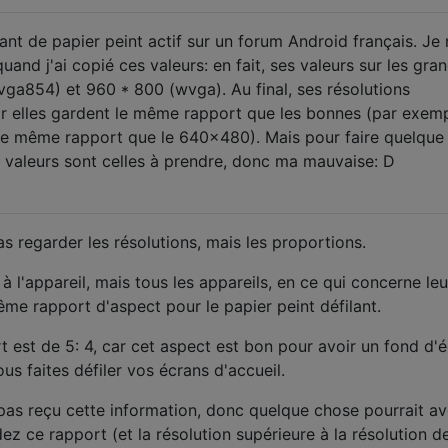
ant de papier peint actif sur un forum Android français. Je 
uand j'ai copié ces valeurs: en fait, ses valeurs sur les gra
ga854) et 960 * 800 (wvga). Au final, ses résolutions
ar elles gardent le même rapport que les bonnes (par exemp
le même rapport que le 640x480). Mais pour faire quelque
s valeurs sont celles à prendre, donc ma mauvaise: D
 regarder les résolutions, mais les proportions.
à l'appareil, mais tous les appareils, en ce qui concerne leu
même rapport d'aspect pour le papier peint défilant.
rt est de 5: 4, car cet aspect est bon pour avoir un fond d'
us faites défiler vos écrans d'accueil.
pas reçu cette information, donc quelque chose pourrait av
z ce rapport (et la résolution supérieure à la résolution d