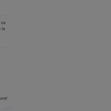
 ce
 la
ure!
—
Leimi