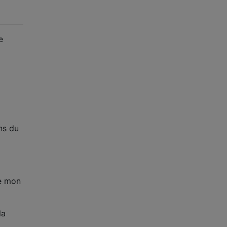
e
ns du
ue mon
la