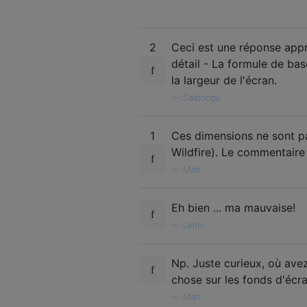
2
Ceci est une réponse appr
détail - La formule de bas
la largeur de l'écran.
—
Saiboogu
1
Ces dimensions ne sont pa
Wildfire). Le commentaire
—
Matt
Eh bien ... ma mauvaise!
—
Leimi
Np. Juste curieux, où av
chose sur les fonds d'éc
—
Matt