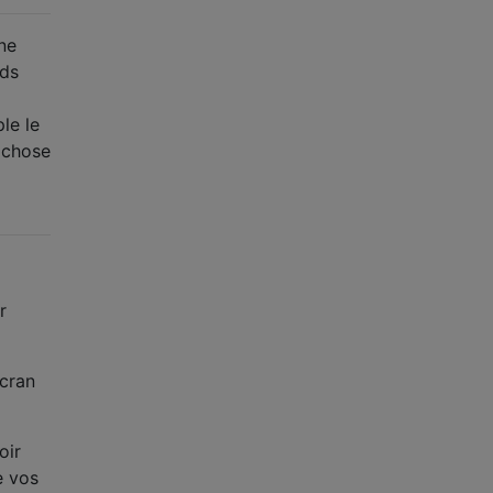
ne
nds
le le
 chose
r
écran
oir
e vos