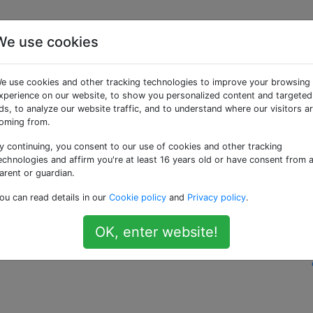
We use cookies
olution par défaut d'un
e use cookies and other tracking technologies to improve your browsing
 correspond exactement
xperience on our website, to show you personalized content and targeted
ds, to analyze our website traffic, and to understand where our visitors a
oming from.
 d'un téléphone Android
y continuing, you consent to our use of cookies and other tracking
echnologies and affirm you're at least 16 years old or have consent from 
arent or guardian.
d d'écran s'étend sur tous les écrans d'accueil.
ou can read details in our
Cookie policy
and
Privacy policy
.
devraient-elles convenir comme fonds d'écran personnalisés?
OK, enter website!
—
Ken B