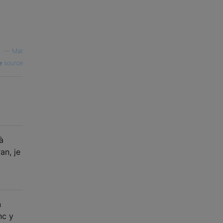
—
Mat
source
à
an, je
n
nc y