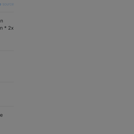
source
un
an * 2x
ue