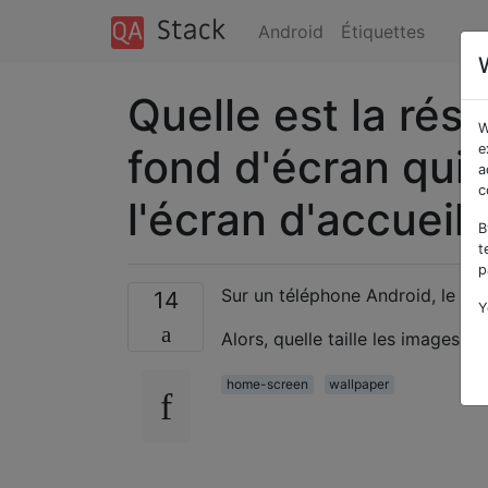
Android
Étiquettes
Quelle est la rés
W
fond d'écran qui
e
a
c
l'écran d'accueil
B
t
p
Sur un téléphone Android, le fon
14
Y
Alors, quelle taille les images 
home-screen
wallpaper