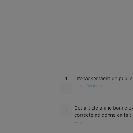
1
Lifehacker vient de publier
—
Ken Burkhardt
Cet article a une bonne e
correcte ne donne en fait
—
Matt