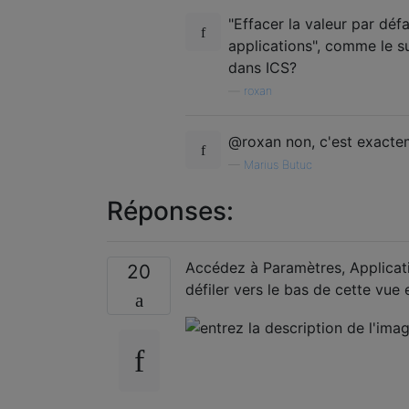
"Effacer la valeur par dé
applications", comme le s
dans ICS?
—
roxan
@roxan non, c'est exactem
—
Marius Butuc
Réponses:
Accédez à Paramètres, Applicatio
20
défiler vers le bas de cette vue 