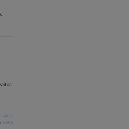
s
Faites
n Denny
source