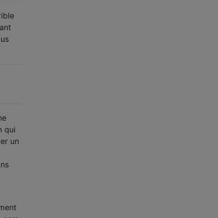
ible
ant
ius
ne
n qui
ler un
ans
ement