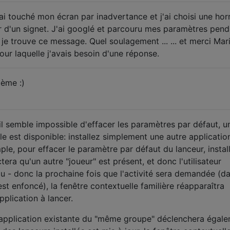
i touché mon écran par inadvertance et j'ai choisi une horr
ir d'un signet. J'ai googlé et parcouru mes paramètres pend
je trouve ce message. Quel soulagement ... ... et merci Mar
our laquelle j'avais besoin d'une réponse.
ème :)
il semble impossible d'effacer les paramètres par défaut, u
 est disponible: installez simplement une autre applicatio
le, pour effacer le paramètre par défaut du lanceur, instal
era qu'un autre "joueur" est présent, et donc l'utilisateur
au - donc la prochaine fois que l'activité sera demandée (d
st enfoncé), la fenêtre contextuelle familière réapparaîtra
plication à lancer.
 application existante du "même groupe" déclenchera égal