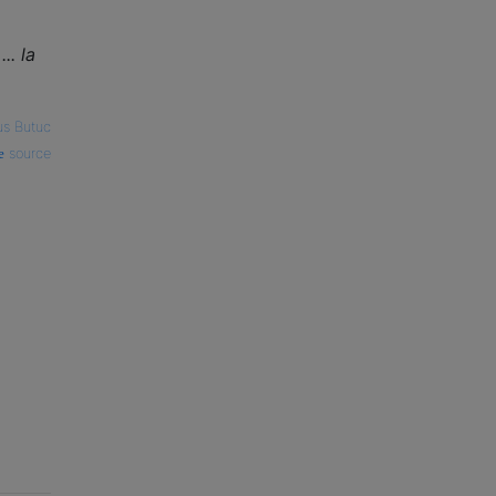
u
... la
us Butuc
source