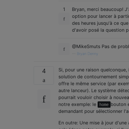
1
Bryan, merci beaucoup! J'a
option pour lancer à part
des heures jusqu'à ce que 
d'avoir posé la question p
@MikeSmuts Pas de probl
—
Bryan Denny
Si, pour une raison quelconque, 
4
solution de contournement simple
offre le même service (par exemp
autre lanceur). Le système détect
pourrait vouloir choisir à nouve
notre exemple: le
bouton e
home
demandant pour sélectionner l'ap
En outre: Une mise à jour d'une