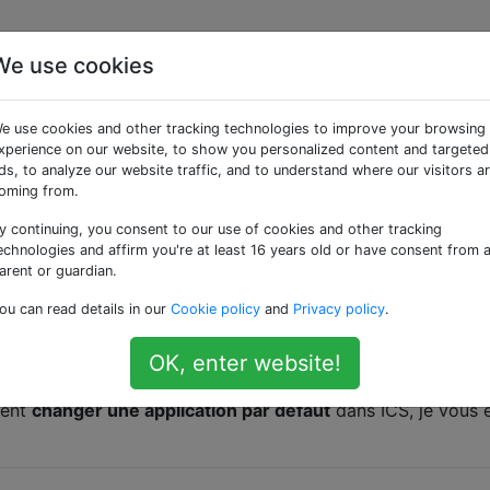
We use cookies
 une application par
e use cookies and other tracking technologies to improve your browsing
 Cream Sandwich?
xperience on our website, to show you personalized content and targeted
ds, to analyze our website traffic, and to understand where our visitors a
oming from.
y continuing, you consent to our use of cookies and other tracking
 défaut tout en ayant Gingerbread 2.3.6.
echnologies and affirm you're at least 16 years old or have consent from 
arent or guardian.
nuellement mon Nexus S vers
Ice Cream Sandwich 4.0.3
, et 
ou can read details in our
Cookie policy
and
Privacy policy
.
ur par défaut, mais je ne trouve plus où sélectionner / oubl
 action.
OK, enter website!
 mon téléphone, googlé et exploré les forums, mais sans su
ment
changer une application par défaut
dans ICS, je vous 