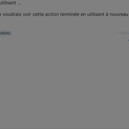
je voudrais voir cette
action terminée en utilisant à
nouvea
cations
—
Mari