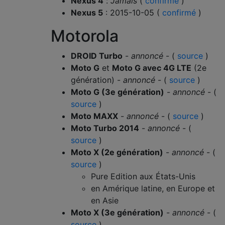
Nexus 4
:
Jamais
(
confirmé
)
Nexus 5
: 2015-10-05 (
confirmé
)
Motorola
DROID Turbo
-
annoncé
- (
source
)
Moto G
et
Moto G avec 4G LTE
(2e
génération) -
annoncé
- (
source
)
Moto G (3e génération)
-
annoncé
- (
source
)
Moto MAXX
-
annoncé
- (
source
)
Moto Turbo 2014
-
annoncé
- (
source
)
Moto X (2e génération)
-
annoncé
- (
source
)
Pure Edition aux États-Unis
en Amérique latine, en Europe et
en Asie
Moto X (3e génération)
-
annoncé
- (
source
)