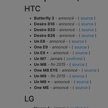
HTC
Butterfly 3
-
annoncé
- (
source
)
Desire 816
-
annoncé
- (
source
)
Desire 820
-
annoncé
- (
source
)
Desire 826
-
annoncé
- (
source
)
Un E8
-
annoncé
- (
source
)
One E9
-
annoncé
- (
source
)
Un E9 +
-
annoncé
- (
source
)
Un M7
:
Jamais
(
confirmé
)
Un M8
-
fin 2015
- (
source
)
One M8 EYE
-
annoncé
- (
source
)
Un M9
-
fin 2015
- (
source
)
Un M9 +
-
annoncé
- (
source
)
One ME
-
annoncé
- (
source
)
LG