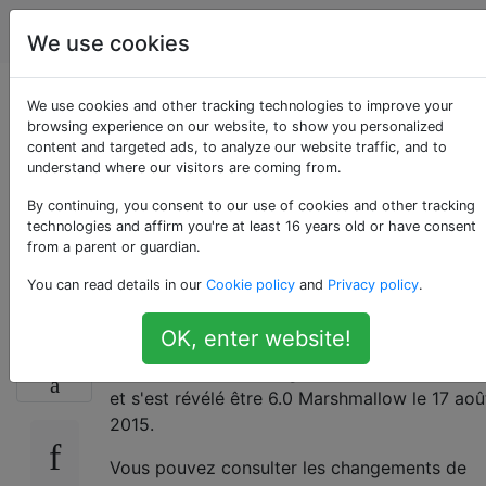
Android
Étiquettes
Account
We use cookies
Quand mon appareil
We use cookies and other tracking technologies to improve your
browsing experience on our website, to show you personalized
content and targeted ads, to analyze our website traffic, and to
recevra-t-il la mise à
understand where our visitors are coming from.
jour Android 6.0
By continuing, you consent to our use of cookies and other tracking
technologies and affirm you're at least 16 years old or have consent
from a parent or guardian.
(Marshmallow)?
You can read details in our
Cookie policy
and
Privacy policy
.
OK, enter website!
Android "M" a été officiellement annoncé lors
12
de la conférence Google I / O le 28 mai 2015
et s'est révélé être 6.0 Marshmallow le 17 aoû
2015.
Vous pouvez consulter les changements de