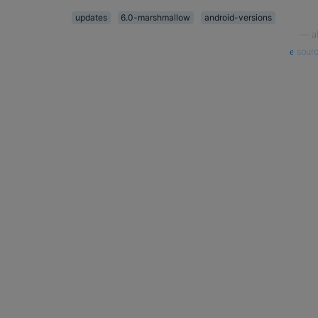
updates
6.0-marshmallow
android-versions
—
a
sour