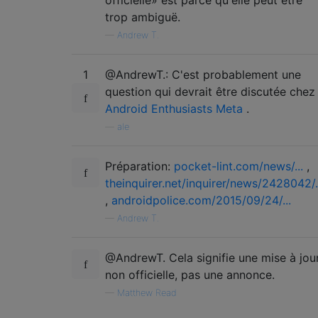
trop ambiguë.
—
Andrew T.
1
@AndrewT.: C'est probablement une
question qui devrait être discutée chez
Android Enthusiasts Meta
.
—
ale
Préparation:
pocket-lint.com/news/...
,
theinquirer.net/inquirer/news/2428042/.
,
androidpolice.com/2015/09/24/...
—
Andrew T.
@AndrewT. Cela signifie une mise à jou
non officielle, pas une annonce.
—
Matthew Read