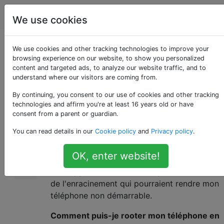
Android
Étiquettes
Account
We use cookies
Comment rooter
We use cookies and other tracking technologies to improve your
browsing experience on our website, to show you personalized
content and targeted ads, to analyze our website traffic, and to
OnePlus One?
understand where our visitors are coming from.
By continuing, you consent to our use of cookies and other tracking
technologies and affirm you're at least 16 years old or have
Je veux enraciner mon appareil OnePlus One
15
consent from a parent or guardian.
brillant, alias tueur phare. Il n'y a pas de
You can read details in our
Cookie policy
and
Privacy policy
.
pénurie de guides disponibles sur Internet et
facilement accessibles via Google, mais je ne
OK, enter website!
sais pas lequel suivre car je ne veux pas que
mon appareil rencontre des problèmes lors
de l'enracinement qui pourraient rendre mon
téléphone non démarrable.
Comment puis-je rooter mon téléphone en