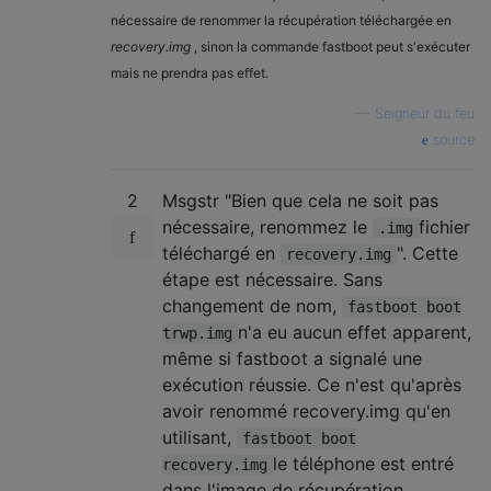
nécessaire de renommer la récupération téléchargée en
recovery.img
, sinon la commande fastboot peut s'exécuter
mais ne prendra pas effet.
—
Seigneur du feu
source
2
Msgstr "Bien que cela ne soit pas
nécessaire, renommez le
fichier
.img
téléchargé en
". Cette
recovery.img
étape est nécessaire. Sans
changement de nom,
fastboot boot
n'a eu aucun effet apparent,
trwp.img
même si fastboot a signalé une
exécution réussie. Ce n'est qu'après
avoir renommé recovery.img qu'en
utilisant,
fastboot boot
le téléphone est entré
recovery.img
dans l'image de récupération