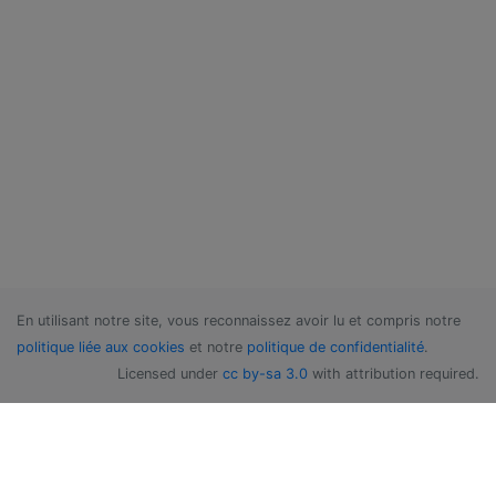
En utilisant notre site, vous reconnaissez avoir lu et compris notre
politique liée aux cookies
et notre
politique de confidentialité
.
Licensed under
cc by-sa 3.0
with attribution required.