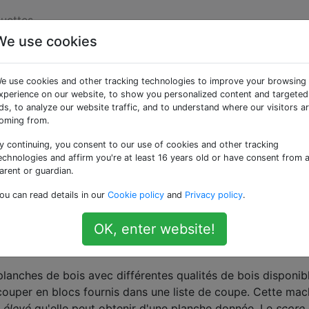
quettes
We use cookies
apprentissage en
e use cookies and other tracking technologies to improve your browsing
ptimiser le résultat
xperience on our website, to show you personalized content and targeted
ds, to analyze our website traffic, and to understand where our visitors a
oming from.
y continuing, you consent to our use of cookies and other tracking
prentissage en profondeur, mais je pense avoir trouvé la b
echnologies and affirm you're at least 16 years old or have consent from 
 commencer à l'utiliser. Le problème est que je n'ai utilisé
arent or guardian.
 les résultats. Pour mon nouveau projet, j'ai besoin
ou can read details in our
Cookie policy
and
Privacy policy
.
ne machine afin d'
optimiser les
résultats. Quelqu'un pourrait
 dois procéder? Je suis coincé.
OK, enter website!
lanches de bois avec différentes qualités de bois disponib
 couper en blocs fournis dans une liste de coupe. Cette mac
s
élevé
qu'elle peut obtenir d'une planche donnée. Le
score