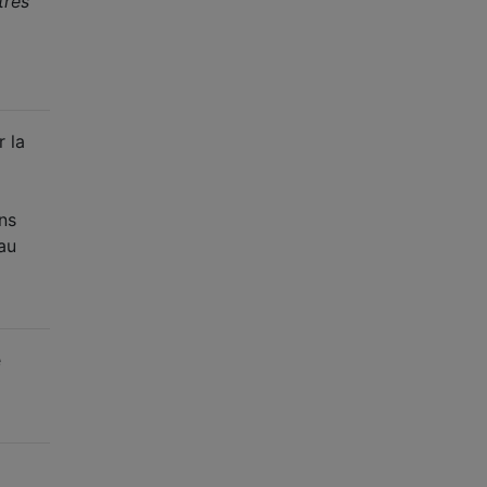
tres"
r la
ans
 au
e