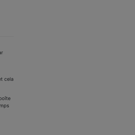
ar
t cela
boîte
emps