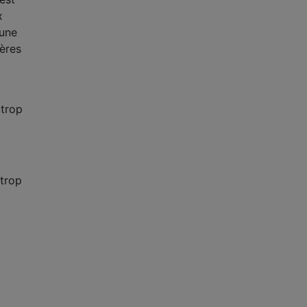
x
 une
gères
 trop
 trop