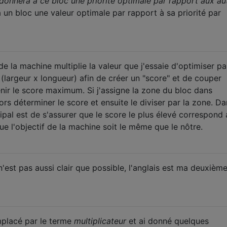
donnera à ce bloc une priorité optimale par rapport aux au
 un bloc une valeur optimale par rapport à sa priorité par
la machine multiplie la valeur que j'essaie d'optimiser pa
(largeur x longueur) afin de créer un "score" et de couper
ir le score maximum. Si j'assigne la zone du bloc dans
lors déterminer le score et ensuite le diviser par la zone. D
ncipal est de s'assurer que le score le plus élevé correspond
que l'objectif de la machine soit le même que le nôtre.
est pas aussi clair que possible, l'anglais est ma deuxièm
mplacé par le terme
multiplicateur
et ai donné quelques