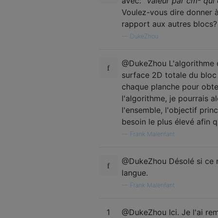
avec:
"Valeur par cm² qui 
Voulez-vous dire donner à
rapport aux autres blocs?
—
DukeZhou
@DukeZhou L'algorithme de 
surface 2D totale du bloc 
chaque planche pour obten
l'algorithme, je pourrais a
l'ensemble, l'objectif pri
besoin le plus élevé afin 
—
Frank Malenfant
@DukeZhou Désolé si ce n'
langue.
—
Frank Malenfant
1
@DukeZhou Ici. Je l'ai re