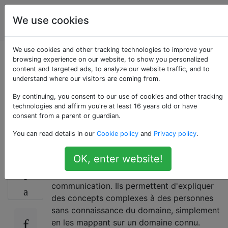
Intelligence
Étiquettes
We use cookies
Account
artificielle
We use cookies and other tracking technologies to improve your
L'analogie est-elle
browsing experience on our website, to show you personalized
content and targeted ads, to analyze our website traffic, and to
understand where our visitors are coming from.
nécessaire à
By continuing, you consent to our use of cookies and other tracking
l'intelligence
technologies and affirm you're at least 16 years old or have
consent from a parent or guardian.
générale artificielle?
You can read details in our
Cookie policy
and
Privacy policy
.
OK, enter website!
Les analogies sont assez puissantes en
9
communication. Ils permettent d'expliquer
des concepts complexes à des personnes
sans connaissance du domaine, simplement
en les mappant sur un domaine connu.