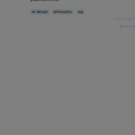
ai-design
philosophy
agi
—
Eric Platon
source