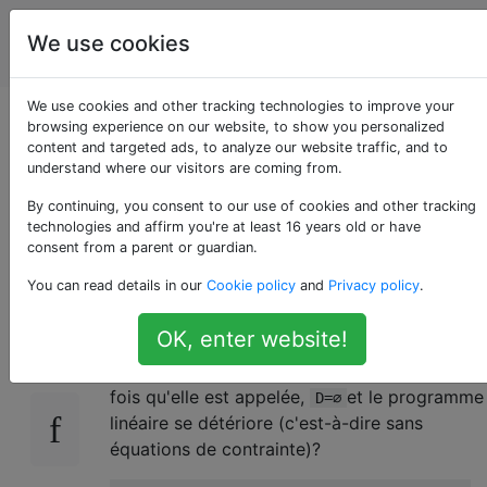
Intelligence
Étiquettes
We use cookies
Account
artificielle
We use cookies and other tracking technologies to improve your
Explication de la taille
browsing experience on our website, to show you personalized
content and targeted ads, to analyze our website traffic, and to
understand where our visitors are coming from.
«LP-dominate» de
By continuing, you consent to our use of cookies and other tracking
Zilberstein?
technologies and affirm you're at least 16 years old or have
consent from a parent or guardian.
You can read details in our
Cookie policy
and
Privacy policy
.
Comment dans l'
algorithme (célèbre
8
PR
OK, enter website!
Zilberstein) (uning) ci-dessous la
LP-
fonction démarre-t-elle: la première
dominate
fois qu'elle est appelée,
et le programme
D=∅
linéaire se détériore (c'est-à-dire sans
équations de contrainte)?