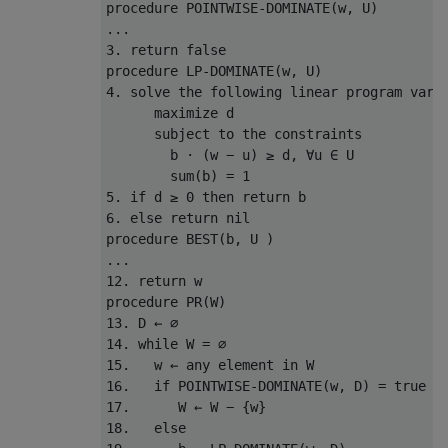
procedure POINTWISE-DOMINATE(w, U)

...

3. return false

procedure LP-DOMINATE(w, U)

4. solve the following linear program varia
      maximize d

      subject to the constraints

        b · (w − u) ≥ d, ∀u ∈ U

        sum(b) = 1

5. if d ≥ 0 then return b

6. else return nil

procedure BEST(b, U )

...

12. return w

procedure PR(W)

13. D ← ∅

14. while W = ∅

15.   w ← any element in W

16.   if POINTWISE-DOMINATE(w, D) = true

17.      W ← W − {w}

18.   else
