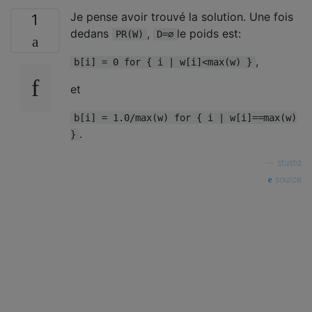
Je pense avoir trouvé la solution. Une fois
1
dedans
,
le poids est:
PR(W)
D=∅
,
b[i] = 0 for { i | w[i]<max(w) }
et
b[i] = 1.0/max(w) for { i | w[i]==max(w)
.
}
—
stustd
source