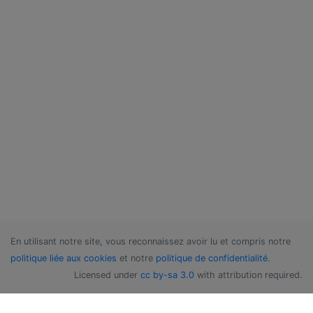
En utilisant notre site, vous reconnaissez avoir lu et compris notre
politique liée aux cookies
et notre
politique de confidentialité
.
Licensed under
cc by-sa 3.0
with attribution required.