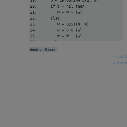
19.      b ← LP-DOMINATE(w, D)

20.      if b = nil then

21.         W ← W − {w}

22.      else

23.         w ← BEST(b, W)

24.         D ← D ∪ {w}

25.         W ← W − {w}

decision-theory
—
stustd
source