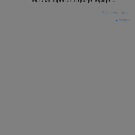
neuronal importants que je néglige ...
—
SQLServerSteve
source