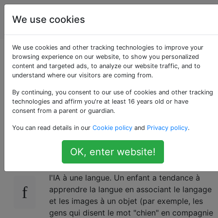
Intelligence
Étiquettes
We use cookies
Account
artificielle
We use cookies and other tracking technologies to improve your
Comment une IA
browsing experience on our website, to show you personalized
content and targeted ads, to analyze our website traffic, and to
understand where our visitors are coming from.
apprendrait-elle une
By continuing, you consent to our use of cookies and other tracking
langue?
technologies and affirm you're at least 16 years old or have
consent from a parent or guardian.
You can read details in our
Cookie policy
and
Privacy policy
.
Je pensais aux IA et à leur fonctionnement,
11
OK, enter website!
quand je me suis rendu compte que je ne
pouvais pas penser à une façon d'apprendre
l'IA à une langue. Un enfant a tendance à
apprendre la langue en associant le langage
et les images à un objet (par exemple, les
gens qui disent le mot "chien" en compagnie