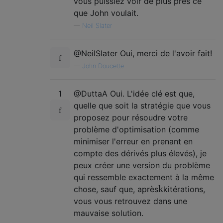
vous puissiez voir de plus près ce
que John voulait.
—
Neil Slater
@NeilSlater Oui, merci de l'avoir fait!
—
John Doucette
1
@DuttaA Oui. L'idée clé est que,
quelle que soit la stratégie que vous
proposez pour résoudre votre
problème d'optimisation (comme
minimiser l'erreur en prenant en
compte des dérivés plus élevés), je
peux créer une version du problème
qui ressemble exactement à la même
k
chose, sauf que, après
k
itérations,
vous vous retrouvez dans une
mauvaise solution.