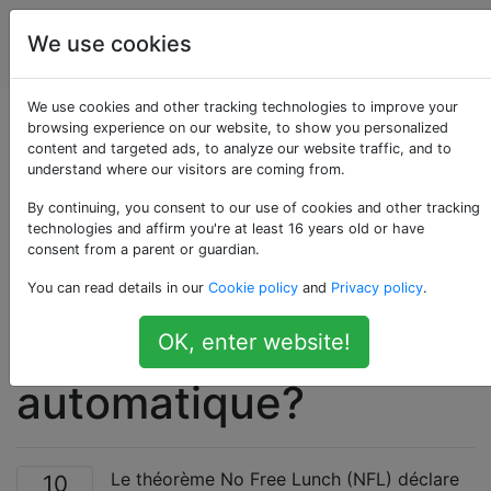
Intelligence
Étiquettes
We use cookies
Account
artificielle
We use cookies and other tracking technologies to improve your
Quelles sont les
browsing experience on our website, to show you personalized
content and targeted ads, to analyze our website traffic, and to
understand where our visitors are coming from.
implications du
By continuing, you consent to our use of cookies and other tracking
théorème «Pas de
technologies and affirm you're at least 16 years old or have
consent from a parent or guardian.
déjeuner gratuit»
You can read details in our
Cookie policy
and
Privacy policy
.
pour l'apprentissage
OK, enter website!
automatique?
Le théorème No Free Lunch (NFL) déclare
10