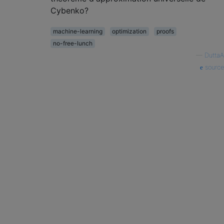
Cybenko?
machine-learning
optimization
proofs
no-free-lunch
—
DuttaA
source