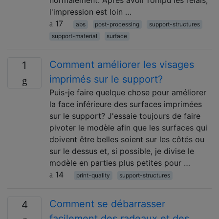
normalement. Après avoir rompu les relais,
l'impression est loin …
17
abs
post-processing
support-structures
support-material
surface
Comment améliorer les visages
1
imprimés sur le support?
Puis-je faire quelque chose pour améliorer
la face inférieure des surfaces imprimées
sur le support? J'essaie toujours de faire
pivoter le modèle afin que les surfaces qui
doivent être belles soient sur les côtés ou
sur le dessus et, si possible, je divise le
modèle en parties plus petites pour …
14
print-quality
support-structures
Comment se débarrasser
4
facilement des radeaux et des