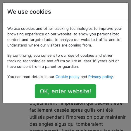
impression
Étiquettes
We use cookies
Account
en 3D
We use cookies and other tracking technologies to improve your
Questions marquées
browsing experience on our website, to show you personalized
content and targeted ads, to analyze our website traffic, and to
understand where our visitors are coming from.
«support-structures»
By continuing, you consent to our use of cookies and other
tracking technologies and affirm you're at least 16 years old or
Que puis-je utiliser pour «poncer»
7
have consent from a parent or guardian.
mes impressions ABS?
You can read details in our
Cookie policy
and
Privacy policy
.
J'ai une imprimante 3D qui utilise un
filament ABS. Le logiciel que j'utilise
OK, enter website!
générera des supports verticaux pour mes
objets avant l'impression qui peuvent être
facilement cassés après qu'ils ont été
utilisés pendant l'impression pour maintenir
des angles aigus qui tomberaient