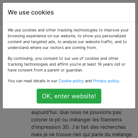
impression
Étiquettes
We use cookies
Account
en 3D
We use cookies and other tracking technologies to improve your
Questions marquées
browsing experience on our website, to show you personalized
content and targeted ads, to analyze our website traffic, and to
understand where our visitors are coming from.
«color»
By continuing, you consent to our use of cookies and other
tracking technologies and affirm you're at least 16 years old or
Qu'est-ce qui nous empêche de
6
have consent from a parent or guardian.
mélanger des couleurs de
You can read details in our
Cookie policy
and
Privacy policy
.
filaments 3D dans une
OK, enter website!
extrudeuse?
Cela est venu dans l'un de mes groupes
aujourd'hui. Que nous ne pouvions pas
colorer le pli ou mélanger les filaments
d'impression 3D. J'ai fait des recherches
mais je ne trouve rien qui parle du mélange