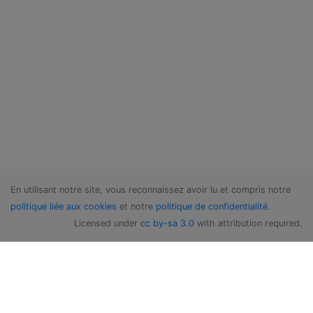
En utilisant notre site, vous reconnaissez avoir lu et compris notre
politique liée aux cookies
et notre
politique de confidentialité
.
Licensed under
cc by-sa 3.0
with attribution required.