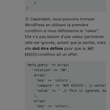
)
)
3) Cependant, nous pouvons tromper
WordPress en utilisant la première
condition si nous définissons la "valeur".
Elle n'a pas besoin d'une valeur pertinente
(elle est ignorée, autant que je sache), mais
elle
doit être définie
pour que la
NOT
condition ait un effet.
EXISTS
'meta_query'
=>
 array
(
'relation'
=>
'OR'
,
    array
(
'key'
=>
'colors'
,
'compare'
=>
'NOT EXISTS'
,
// works!
'value'
=>
''
// This is ignored, but
),
    array
(
'key'
=>
'colors'
,