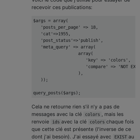
recevoir ces publications:
$args 
=
 array
(
'posts_per_page'
=>
18
,
'cat'
=>
1955
,
'post_status'
=>
'publish'
,
'meta_query'
=>
 array
(
                  array
(
'key'
=>
'colors'
,
'compare'
=>
'NOT EXI
),
));
query_posts
(
$args
);
Cela ne retourne rien s'il n'y a pas de
messages avec la clé
, mais les
colors
renvoie
avec la clé
chaque fois
ids
colors
que cette clé est présente (l'inverse de ce
dont j'ai besoin). J'ai essayé avec
au
EXIST