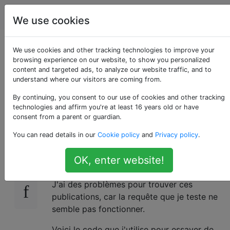
WordPress
Étiquettes
Account
We use cookies
Interroger tous les
We use cookies and other tracking technologies to improve your
browsing experience on our website, to show you personalized
content and targeted ads, to analyze our website traffic, and to
messages où une clé
understand where our visitors are coming from.
méta n'existe pas
By continuing, you consent to our use of cookies and other tracking
technologies and affirm you're at least 16 years old or have
consent from a parent or guardian.
You can read details in our
Cookie policy
and
Privacy policy
.
J'essaie d'obtenir une requête pour récupérer
50
tous les messages où un spécifique
OK, enter website!
n'existe pas, puis le créer.
meta_key
J'ai des problèmes pour trouver ces
publications, car la requête que je teste ne
semble pas fonctionner.
Voici le code que j'utilise pour essayer de