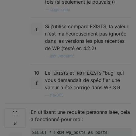
fois (si seulement je pouvais;))
—
singe lorem
Si j'utilise compare EXISTS, la valeur
n'est malheureusement pas ignorée
dans les versions les plus récentes
de WP (testé en 4.2.2)
—
Igor Jerosimić
10
Le
et
"bug" qui
EXISTS
NOT EXISTS
vous demandait de spécifier une
valeur a été corrigé dans WP 3.9
—
trex005
En utilisant une requête personnalisée, cela
11
a fonctionné pour moi:
SELECT 
*
 FROM wp_posts 
as
 posts
