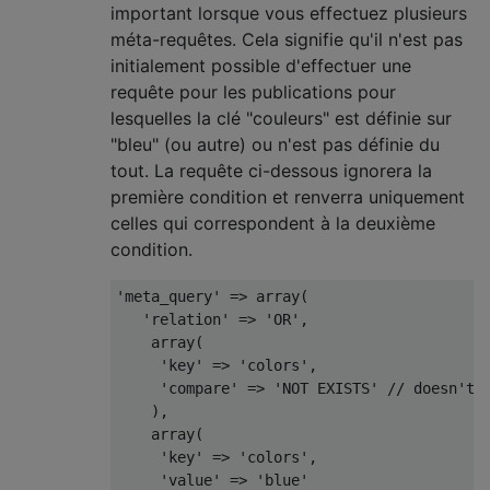
important lorsque vous effectuez plusieurs
méta-requêtes. Cela signifie qu'il n'est pas
initialement possible d'effectuer une
requête pour les publications pour
lesquelles la clé "couleurs" est définie sur
"bleu" (ou autre) ou n'est pas définie du
tout. La requête ci-dessous ignorera la
première condition et renverra uniquement
celles qui correspondent à la deuxième
condition.
'meta_query'
=>
 array
(
'relation'
=>
'OR'
,
    array
(
'key'
=>
'colors'
,
'compare'
=>
'NOT EXISTS'
// doesn't 
),
    array
(
'key'
=>
'colors'
,
'value'
=>
'blue'