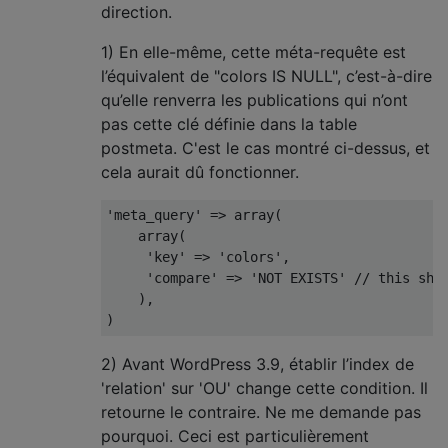
direction.
1) En elle-même, cette méta-requête est
l’équivalent de "colors IS NULL", c’est-à-dire
qu’elle renverra les publications qui n’ont
pas cette clé définie dans la table
postmeta. C'est le cas montré ci-dessus, et
cela aurait dû fonctionner.
'meta_query'
=>
 array
(
    array
(
'key'
=>
'colors'
,
'compare'
=>
'NOT EXISTS'
// this sho
),
)
2) Avant WordPress 3.9, établir l’index de
'relation' sur 'OU' change cette condition. Il
retourne le contraire. Ne me demande pas
pourquoi. Ceci est particulièrement