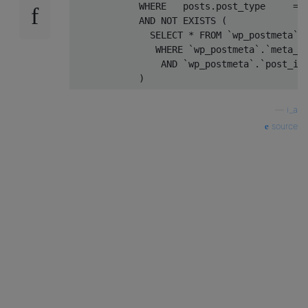
            WHERE   posts
.
post_type     
=
            AND NOT EXISTS 
(
              SELECT 
*
 FROM 
`wp_postmeta`
               WHERE 
`wp_postmeta`
.
`meta_k
                AND 
`wp_postmeta`
.
`post_id
)
—
i_a
source